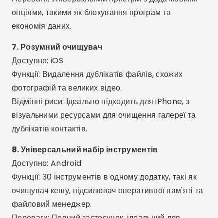
Доступно: Android
Функції: Очищає залишені файли, кеш та залишки
невдалених програм.
Переваги: Передовий та технічний, чудово
підходить для досвідчених користувачів.
Цікаві додаткові функції
Графік прибирання:
Налаштуйте додаток на
автоматичне очищення пам'яті щодня.
Розумні сповіщення:
Отримуйте сповіщення,
коли ваш телефон заповнений або його
продуктивність знижена.
Детальний аналіз:
Перевірте, які програми
використовують найбільше пам'яті та місця.