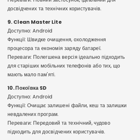
Менеджер програм:
Безпечно видаляйте кілька
програм одночасно.
Оптимізація ШІ:
Багато програм
використовують штучний інтелект, щоб
пропонувати найкращі дії.
Загальний догляд або помилки
Довіряти невідомим програмам:
Уникайте
встановлення будь-яких програм з невеликою
кількістю відгуків або без підтримки з офіційного
магазину.
Використання кількох програм одночасно:
Це
може створити конфлікт між інструментами та ще
більше уповільнити роботу телефону.