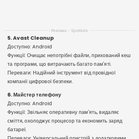
8. Універсальний набір інструментів
Доступно: Android
Функції: 30 інструментів в одному додатку, такі як
очищувач кешу, підсилювач оперативної пам'яті та
файловий менеджер.
Переваги: Повний застосунок, ідеальний для
досвідчених та технічних користувачів.
9. Clean Master Lite
Доступно: Android
Функції: Швидке очищення, охолодження
процесора та економія заряду батареї.
Переваги: Полегшена версія ідеально підходить
для старіших мобільних телефонів або тих, що
мають мало пам'яті.
10. Покоївка SD