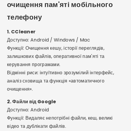
аналіз сховища та функція «автоматичного
очищення».
2. Файли від Google
Доступно: Android
Функції: Видаляє непотрібні файли, кеш, великі
відео та дублікати файлів.
Переваги: безпечний, без реклами та створений
Google. Розумні рекомендації зі штучним
інтелектом.
3. Засіб для чищення Nox
Доступно: Android
Функції: Очищувач кешу, прискорювач ігор,
антивірус та охолодження процесора.
Відмінності: Сучасний інтерфейс, корисні