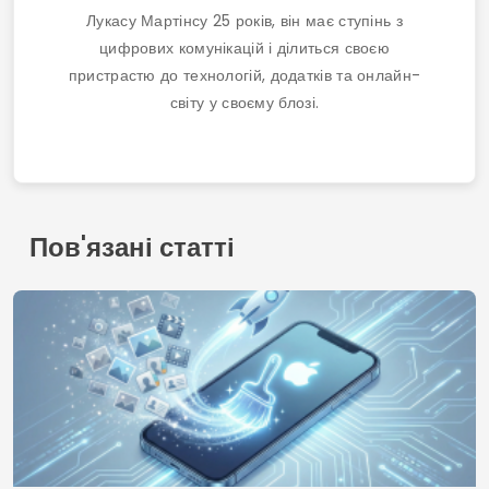
Як отримати безкоштовний Wi-Fi за допомогою
програм: оновлений посібник 2025 року
контакт
Хто ми
Політика конфіденційності
Умови використання
© 2026 AppDigi