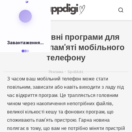
Повернутися
до
Меню
Пошук
змісту
Безкоштовні програми для
Завантаження...
очищення пам'яті мобільного
телефону
Реклама - SpotAds
З часом ваш мобільний телефон може стати
повільним, зависати або навіть виходити з ладу під
час відкриття програм. Це трапляється головним
чином через накопичення непотрібних файлів,
великої кількості кешу та фонових програм, що
споживають пам'ять пристрою. Гарна новина
полягає в тому, що вам не потрібно міняти пристрій