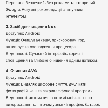
сповіщення та глибоке очищення одним дотиком.
4. Очисник AVG
Доступно: Android
Функції: Видаляє цифрове сміття, дублікати
фотографій, кеш та закриває фонові програми.
Відмінності: автоматична оптимізація, звіт про
використання та інтелектуальний профіль батареї.
Реклама - SpotAds
Реклама - SpotAds
5. Avast Cleanup
Доступно: Android
Функції: Очищає непотрібні файли, прихований кеш
та програми, що витрачають багато пам'яті.
Переваги: Надійний інструмент від провідної
компанії цифрової безпеки.