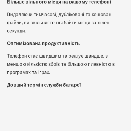
Більше вільного місця на вашому телефоні
Видаляючи тимчасові, дубліковані та кешовані
файли, ви звільняєте гігабайти місця за лічені
секунди.
Оптимізована продуктивність
Телефон стає швидшим та реагує швидше, з
меншою кількістю збоїв та більшою плавністю в
програмах та іграх.
Довший термін служби батареї
Реклама - SpotAds
Закриваючи непотрібні процеси, програми
допомагають заощаджувати енергію та
продовжувати термін служби акумулятора.