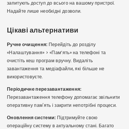
Часті запитання (FAQ)
Чи безпечно використовувати програми для
очищення пам'яті?
Чи потрібно мені використовувати більше
одного застосунку для прибирання?
Який найкращий безкоштовний додаток?
Чи працюють ці програми на будь-якому
мобільному телефоні?
Як дізнатися, чи мій телефон заповнений
непотрібними файлами?