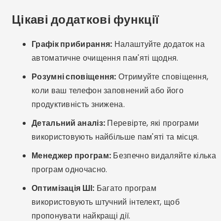
Видалити важливі файли:
Деякі програми
пропонують опцію видалення зображень або
документів — перевірте перед підтвердженням.
Надмірні дозволи:
Остерігайтеся програм, які
запитують доступ до всього на вашому пристрої.
Надайте лише необхідні дозволи.
Цікаві альтернативи
Ручне очищення:
Перейдіть до розділу
«Налаштування» > «Пам’ять» на телефоні та
очистіть кеш програм вручну. Видаліть
завантаження та медіафайли, які більше не
використовуєте.