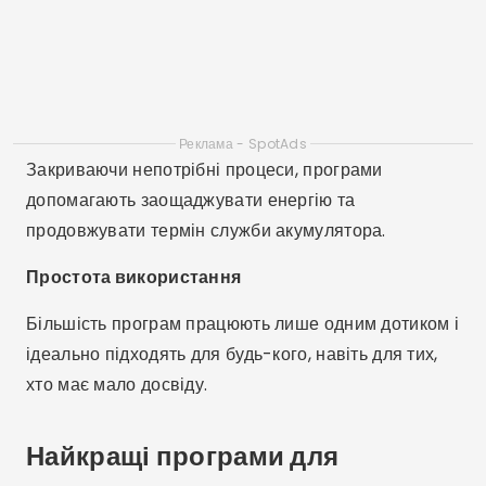
Простота використання
Більшість програм працюють лише одним дотиком і
ідеально підходять для будь-кого, навіть для тих,
хто має мало досвіду.
Найкращі програми для
очищення пам'яті мобільного
телефону
1. CCleaner
Доступно: Android / Windows / Mac
Функції: Очищення кешу, історії переглядів,
залишкових файлів, оперативної пам'яті та
керування програмами.
Відмінні риси: інтуїтивно зрозумілий інтерфейс,