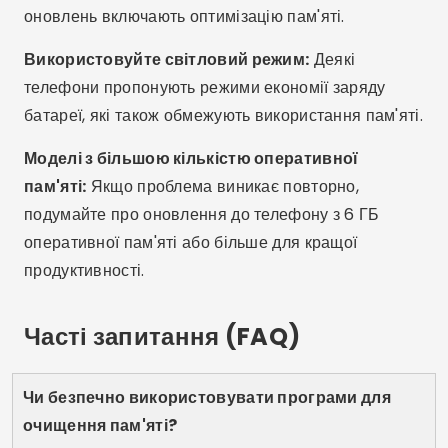
Висновок
Немає потреби страждати від повільного або
зависаючого мобільного телефону. За допомогою
правильних програм ви можете очистити пам’ять,
звільнити місце та покращити продуктивність за
лічені хвилини, і все це без витрат ні копійки.
Спробуйте запропоновані програми, перевірте, що
найкраще підходить саме вам, і відчуйте, як ваш
телефон перероджується. Збережіть цю статтю,
щоб звертатися до неї, коли вона вам знадобиться,
та поділіться нею з усіма, хто також страждає від
проблем з пам'яттю!
Реклама - SpotAds