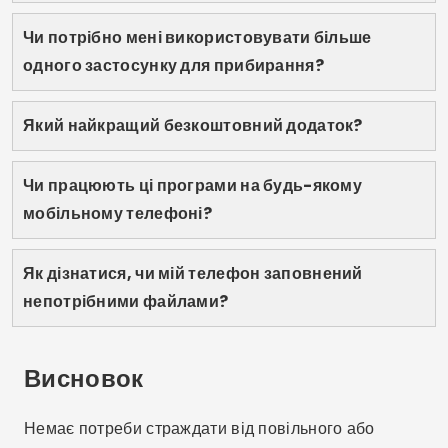
Поділитися:
Лукас Мартінс
Лукасу Мартінсу 25 років, він має ступінь з
цифрових комунікацій і ділиться своєю
пристрастю до технологій, додатків та онлайн-
світу у своєму блозі.