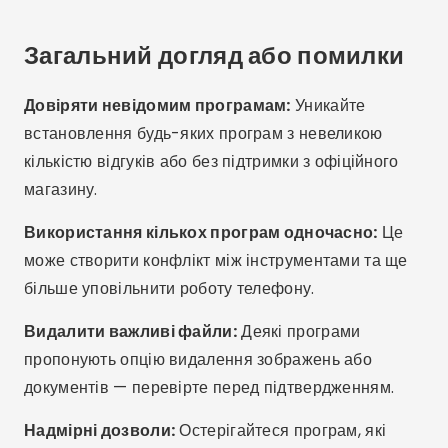
Періодичне перезавантаження:
Перезавантаження телефону допомагає звільнити
оперативну пам'ять і закрити непотрібні процеси.
Оновлення системи:
Підтримуйте свою
операційну систему в актуальному стані. Багато
оновлень включають оптимізацію пам'яті.
Використовуйте світловий режим:
Деякі
телефони пропонують режими економії заряду
батареї, які також обмежують використання пам'яті.
Моделі з більшою кількістю оперативної
пам'яті:
Якщо проблема виникає повторно,
подумайте про оновлення до телефону з 6 ГБ
оперативної пам'яті або більше для кращої
продуктивності.