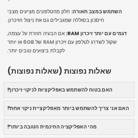
והרגישו את הטלפון שלכם נולד מחדש. שמרו מאמר זה
לעיון בכל עת שתצטרכו אותו ושתפו אותו עם כל מי שסובל
גם מבעיות זיכרון!
פרסום - SpotAds
לַחֲלוֹק:
לוקאס מרטינס