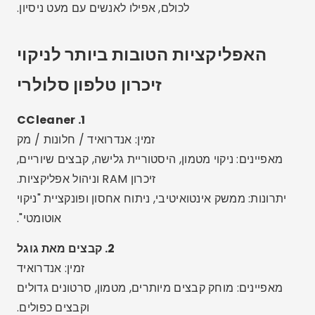
זיכרון RAM וניהול אפליקציות.
יתרונות: ממשק אינטואיטיבי, ניתוח אחסון ופונקציית "ניקוי
אוטומטי".
2. קבצים מאת גוגל
זמין: אנדרואיד
מאפיינים: מוחק קבצים מיותרים, מטמון, סרטונים גדולים
וקבצים כפולים.
יתרונות: בטוח, ללא פרסומות ונוצר על ידי גוגל. המלצות
חכמות בעזרת בינה מלאכותית.
3. נוקס מנקה
זמין: אנדרואיד
מאפיינים: מנקה מטמון, מאיץ משחקים, אנטי-וירוס וקירור
מעבד.
יתרונות: ממשק מודרני, התראות שימושיות וניקוי עמוק
בנגיעה אחת.