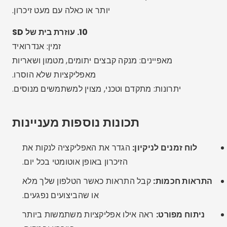
אפליקציות עם מעט ביקורות או ללא תמיכה מהחנות
הרשמית.
שימוש ביותר מאפליקציה אחת בו זמנית:
זה יכול ליצור
קונפליקט בין כלים ולהפוך את הטלפון שלך לאיטי עוד יותר.
מחיקת קבצים חשובים:
חלק מהאפליקציות מציעות
אפשרות למחוק תמונות או מסמכים - יש לבדוק זאת לפני
אישור.
הרשאות עודפות:
היזהרו מאפליקציות שמבקשות גישה לכל
דבר במכשיר שלכם. תן רק את ההרשאות הנדרשות.
חלופות מעניינות
ניקוי ידני:
עבור אל "הגדרות > אחסון" בטלפון שלך ונקה
ידנית את מטמון האפליקציה. מחק הורדות ומדיה שאינך
משתמש בה עוד.