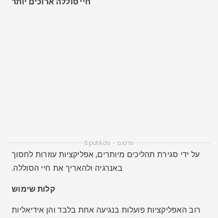
חיי סוללה ארוכים יותר
פרסום - SpotAds
על ידי סגירת תהליכים מיותרים, אפליקציות עוזרות לחסוך
באנרגיה ולהאריך את חיי הסוללה.
קלות שימוש
רוב האפליקציות פועלות בנגיעה אחת בלבד והן אידיאליות
לכולם, אפילו לאנשים עם מעט ניסיון.
האפליקציות הטובות ביותר לניקוי
זיכרון טלפון סלולרי
1. CCleaner
זמין: אנדרואיד / חלונות / מק
מאפיינים: ניקוי מטמון, היסטוריית גלישה, קבצים שיוריים,