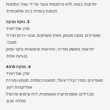
4. מנקה AVG
זמין: אנדרואיד
מאפיינים: מסיר זבל דיגיטלי, תמונות כפולות, מטמון וסגירת
אפליקציות רקע.
מבדילים: אופטימיזציה אוטומטית, דוח שימוש ופרופיל
סוללה חכם.
פרסום - SpotAds
פרסום - SpotAds
5. Avast Cleanup
זמין: אנדרואיד
מאפיינים: מנקה קבצי זבל, מטמון נסתר ואפליקציות
שצורכות זיכרון.
יתרונות: כלי אמין מחברת אבטחה דיגיטלית מובילה.
6. מאסטר טלפונים
זמין: אנדרואיד