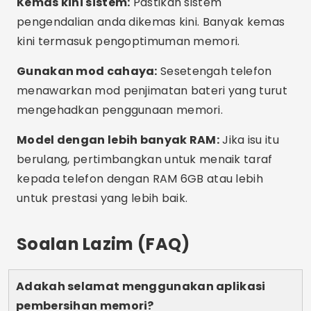
penuh dengan fail yang tidak diperlukan?
Kesimpulan
Tidak perlu menderita dengan telefon bimbit
yang perlahan atau beku. Dengan apl yang
betul, anda boleh membersihkan memori,
mengosongkan ruang dan meningkatkan
prestasi dalam beberapa minit, semuanya tanpa
membelanjakan sepeser pun. Cuba apl yang
dicadangkan, uji apa yang paling sesuai untuk
anda dan rasakan telefon anda dilahirkan
semula. Simpan artikel ini untuk dirujuk pada
bila-bila masa anda memerlukannya dan
kongsikannya dengan sesiapa sahaja yang turut