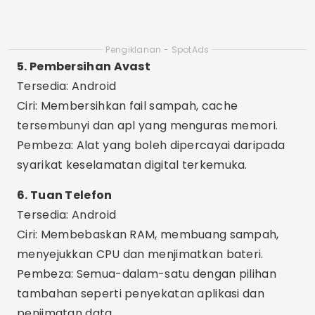
Ciri: 30 alat dalam satu apl, seperti pembersih
cache, penggalak RAM dan pengurus fail.
Pembeza: Apl lengkap, sesuai untuk pengguna
lanjutan dan teknikal.
9. Clean Master Lite
Tersedia: Android
Ciri-ciri: Pembersihan pantas, penyejukan CPU
dan penjimatan bateri.
Pembeza: Versi ringan sesuai untuk telefon
bimbit lama atau yang mempunyai sedikit
ingatan.
10. Pembantu Rumah SD
Tersedia: Android
Ciri: Membersihkan fail yatim, cache dan sisa
daripada apl yang dinyahpasang.