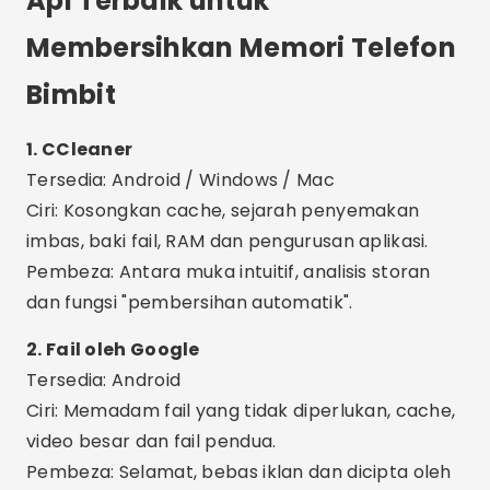
dan fungsi "pembersihan automatik".
2. Fail oleh Google
Tersedia: Android
Ciri: Memadam fail yang tidak diperlukan, cache,
video besar dan fail pendua.
Pembeza: Selamat, bebas iklan dan dicipta oleh
Google. Pengesyoran pintar dengan AI.
3. Nox Cleaner
Tersedia: Android
Ciri-ciri: Pembersih cache, pemecut permainan,
antivirus dan penyejukan CPU.
Pembeza: Antara muka moden, pemberitahuan
berguna dan pembersihan mendalam dengan
satu ketikan.