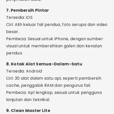
Pembeza: Lanjutan dan teknikal, sangat baik
untuk pengguna berpengalaman.
Ciri Tambahan Menarik
Jadual pembersihan:
Tetapkan apl untuk
mengosongkan memori secara automatik
setiap hari.
Makluman Pintar:
Terima pemberitahuan
apabila telefon anda penuh atau prestasi
terjejas.
Analisis terperinci:
Lihat apl yang
menggunakan paling banyak memori dan
ruang.
Pengurus Apl:
Nyahpasang berbilang apl