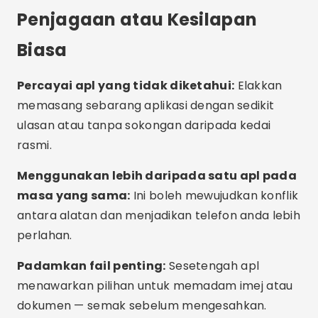
media yang tidak anda gunakan lagi.
But semula berkala:
Memulakan semula
telefon anda membantu mengosongkan RAM
dan menutup proses yang tidak perlu.
Kemas kini sistem:
Pastikan sistem
pengendalian anda dikemas kini. Banyak kemas
kini termasuk pengoptimuman memori.
Gunakan mod cahaya:
Sesetengah telefon
menawarkan mod penjimatan bateri yang turut
mengehadkan penggunaan memori.
Model dengan lebih banyak RAM:
Jika isu itu
berulang, pertimbangkan untuk menaik taraf
kepada telefon dengan RAM 6GB atau lebih
untuk prestasi yang lebih baik.