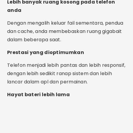
Lebih banyak ruang kosong pada telefon
anda
Dengan mengalih keluar fail sementara, pendua
dan cache, anda membebaskan ruang gigabait
dalam beberapa saat.
Prestasi yang dioptimumkan
Telefon menjadi lebih pantas dan lebih responsif,
dengan lebih sedikit ranap sistem dan lebih
lancar dalam apl dan permainan.
Hayat bateri lebih lama
Pengiklanan - SpotAds
Dengan menutup proses yang tidak perlu, apl
membantu menjimatkan kuasa dan
memanjangkan hayat bateri.