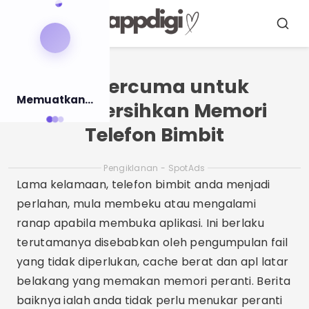
Pular
para
Menu
Busca
o
conteúdo
Apl Percuma untuk
Memuatkan...
Membersihkan Memori
Telefon Bimbit
Pengiklanan - SpotAds
Lama kelamaan, telefon bimbit anda menjadi
perlahan, mula membeku atau mengalami
ranap apabila membuka aplikasi. Ini berlaku
terutamanya disebabkan oleh pengumpulan fail
yang tidak diperlukan, cache berat dan apl latar
belakang yang memakan memori peranti. Berita
baiknya ialah anda tidak perlu menukar peranti