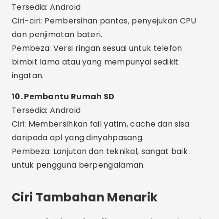
serentak dengan selamat.
Pengoptimuman AI:
Banyak apl
menggunakan kecerdasan buatan untuk
mencadangkan tindakan terbaik.
Penjagaan atau Kesilapan
Biasa
Percayai apl yang tidak diketahui:
Elakkan
memasang sebarang aplikasi dengan sedikit
ulasan atau tanpa sokongan daripada kedai
rasmi.
Menggunakan lebih daripada satu apl pada
masa yang sama:
Ini boleh mewujudkan konflik