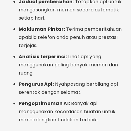
antara alatan dan menjadikan telefon anda lebih
perlahan.
Padamkan fail penting:
Sesetengah apl
menawarkan pilihan untuk memadam imej atau
dokumen — semak sebelum mengesahkan.
Keizinan yang berlebihan:
Berhati-hati dengan
apl yang meminta akses kepada semua pada
peranti anda. Berikan hanya kebenaran yang
diperlukan.
Alternatif Menarik
Pembersihan manual:
Pergi ke "Tetapan >
Storan" pada telefon anda dan kosongkan cache
apl secara manual. Padamkan muat turun dan