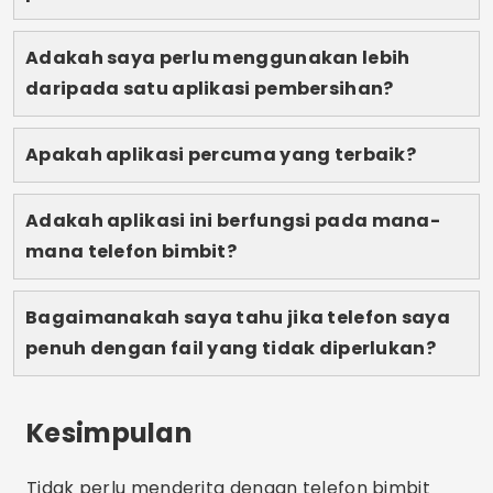
mengalami masalah ingatan!
Pengiklanan - SpotAds
Kongsi:
Lucas Martins
Lucas Martins berumur 25 tahun, mempunyai
ijazah dalam Komunikasi Digital dan berkongsi