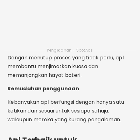
Kemudahan penggunaan
Kebanyakan apl berfungsi dengan hanya satu
ketikan dan sesuai untuk sesiapa sahaja,
walaupun mereka yang kurang pengalaman.
Apl Terbaik untuk
Membersihkan Memori Telefon
Bimbit
1. CCleaner
Tersedia: Android / Windows / Mac
Ciri: Kosongkan cache, sejarah penyemakan
imbas, baki fail, RAM dan pengurusan aplikasi.
Pembeza: Antara muka intuitif, analisis storan