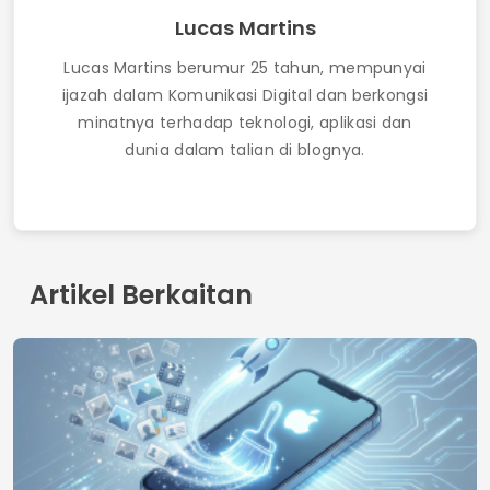
Cara Mendapatkan Wi-Fi Percuma
Menggunakan Apl: Panduan Dikemas Kini 2025
Kenalan
Siapa kita
Dasar Privasi
Syarat penggunaan
© 2026 AppDigi