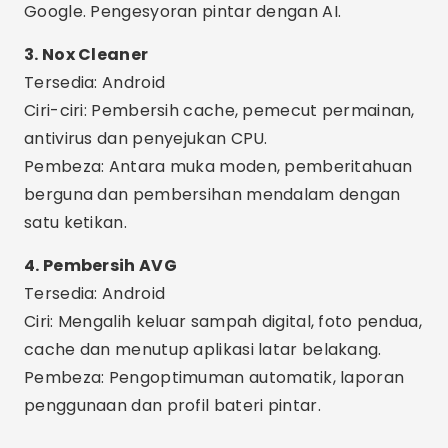
4. Pembersih AVG
Tersedia: Android
Ciri: Mengalih keluar sampah digital, foto pendua,
cache dan menutup aplikasi latar belakang.
Pembeza: Pengoptimuman automatik, laporan
penggunaan dan profil bateri pintar.
Pengiklanan - SpotAds
Pengiklanan - SpotAds
5. Pembersihan Avast
Tersedia: Android
Ciri: Membersihkan fail sampah, cache
tersembunyi dan apl yang menguras memori.
Pembeza: Alat yang boleh dipercayai daripada
syarikat keselamatan digital terkemuka.
6. Tuan Telefon