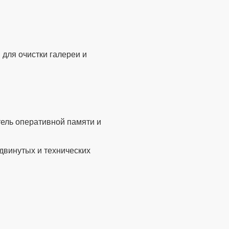
ых пользователей.
ень.
изводительность снижена.
и и места.
о.
предлагать наилучшие