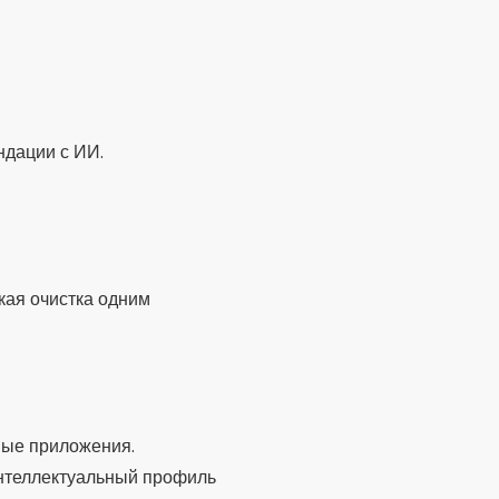
ндации с ИИ.
кая очистка одним
вые приложения.
интеллектуальный профиль