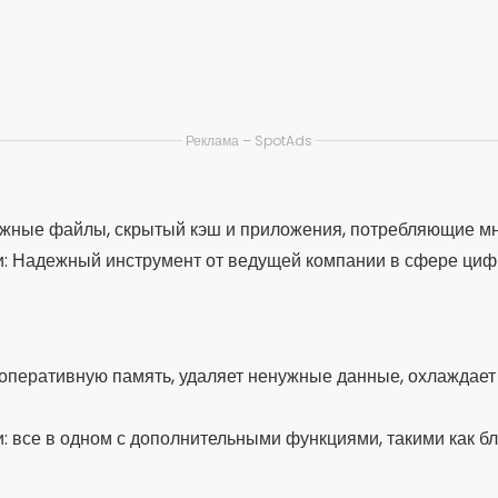
ликатов файлов, похожих фотографий и больших видео.
: Идеально подходит для iPhone, с визуальными ресурсами 
тов.
инструментов
ов в одном приложении, такие как очиститель кэша, ускори
: Полноценное приложение, идеально подходящее для про
ка, охлаждение процессора и экономия заряда батареи.
: Облегченная версия, идеально подходящая для старых с
ъемом памяти.