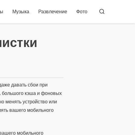
ты
Музыка
Развлечение
Фото
Бускар
чистки
даже давать сбои при
, большого кэша и фоновых
но менять устройство или
мять вашего мобильного
 вашего мобильного