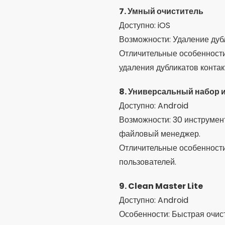
10. СД горничная
Доступно: Android
Особенности: Очищает нену
Отличительные особенности
Интересные до
График уборки:
Настройт
Умные оповещения:
Пол
Подробный анализ:
Пос
Менеджер приложений:
Оптимизация ИИ:
Многие
действия.