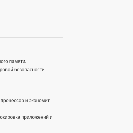
для очистки галереи и
тель оперативной памяти и
двинутых и технических
отовых телефонов или