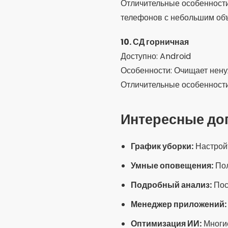
Распространен
Доверять неизвестным п
без поддержки официальног
Использование более одн
инструментами и еще больш
Удалить важные файлы:
Н
документов — просмотрите
Избыточные разрешения:
устройстве. Предоставляйт
Интересные ал