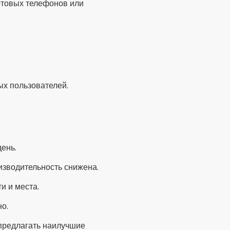
жности
м количеством отзывов или
нфликту между
изображений или
ко всем данным на вашем