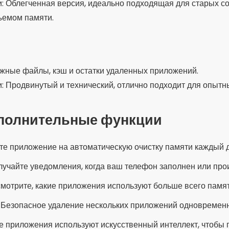
ные ошибки и меры предосторо
риложениям:
Избегайте установки приложений с небольши
о магазина.
ого приложения одновременно:
Это может привести к ко
е замедлить работу телефона.
екоторые приложения предлагают возможность удаления 
 информацию перед подтверждением.
Остерегайтесь приложений, которые запрашивают доступ 
е только необходимые разрешения.
ьтернативы