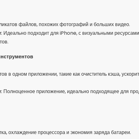
жные файлы, кэш и остатки удаленных приложений.
: Продвинутый и технический, отлично подходит для опытн
полнительные функции
е приложение на автоматическую очистку памяти каждый д
учайте уведомления, когда ваш телефон заполнен или про
мотрите, какие приложения используют больше всего памят
Безопасное удаление нескольких приложений одновременн
 приложения используют искусственный интеллект, чтобы 