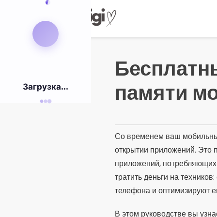
Pular
para
o
conteúdo
Бесплатн
памяти м
Загрузка...
Со временем ваш мобильный
открытии приложений. Это 
приложений, потребляющих п
тратить деньги на технико
телефона и оптимизируют ег
В этом руководстве вы узн