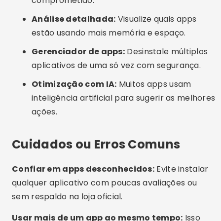
Alternativas Interessantes
Limpeza manual:
Vá em “Configurações >
Armazenamento” no seu celular e apague cache
de apps manualmente. Apague downloads e
mídias que não usa mais.
Reinicialização periódica:
Reiniciar o celular
ajuda a liberar RAM e fechar processos
desnecessários.
Atualização de sistema:
Mantenha o sistema
operacional atualizado. Muitas atualizações
incluem otimizações de memória.
Usar o modo leve:
Alguns celulares oferecem
modos de economia de bateria que também
limitam o uso de memória.