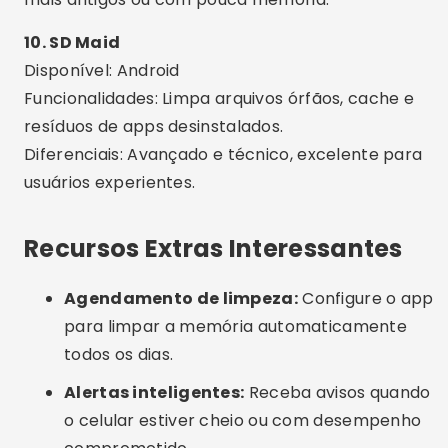
Confiar em apps desconhecidos:
Evite instalar
qualquer aplicativo com poucas avaliações ou
sem respaldo na loja oficial.
Usar mais de um app ao mesmo tempo:
Isso
pode gerar conflito entre ferramentas e deixar
o celular ainda mais lento.
Apagar arquivos importantes:
Alguns apps
oferecem a opção de excluir imagens ou
documentos — revise antes de confirmar.
Permissões exageradas:
Cuidado com apps
que pedem acesso a tudo no seu aparelho. Dê
apenas as permissões necessárias.