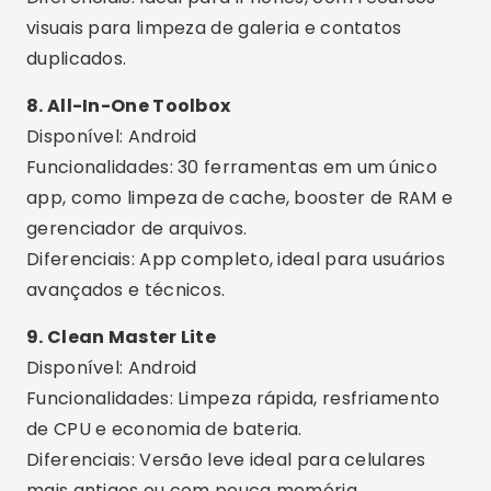
para limpar a memória automaticamente
todos os dias.
Alertas inteligentes:
Receba avisos quando
o celular estiver cheio ou com desempenho
comprometido.
Análise detalhada:
Visualize quais apps
estão usando mais memória e espaço.
Gerenciador de apps:
Desinstale múltiplos
aplicativos de uma só vez com segurança.
Otimização com IA:
Muitos apps usam
inteligência artificial para sugerir as melhores
ações.
Cuidados ou Erros Comuns