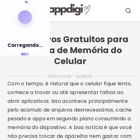
Pular
para
Menu
Busca
o
conteúdo
Aplicativos Gratuitos para
Carregando...
Limpeza de Memória do
Celular
Publicidade - SpotAds
Com o tempo, é natural que o celular fique lento,
comece a travar ou até apresentar falhas ao
abrir aplicativos. Isso acontece principalmente
pelo acúmulo de arquivos desnecessários, cache
pesado e apps em segundo plano consumindo a
memória do dispositivo. A boa notícia é que você
não precisa trocar de aparelho nem gastar com