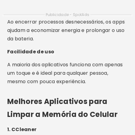
mesmo com pouca experiência.
Melhores Aplicativos para
Limpar a Memória do Celular
1. CCleaner
Disponível: Android / Windows / Mac
Funcionalidades: Limpeza de cache, histórico de
navegação, arquivos residuais, RAM e
gerenciamento de apps.
Diferenciais: Interface intuitiva, análise de
armazenamento e função “limpeza automática”.
2. Files do Google
Disponível: Android
Funcionalidades: Apaga arquivos desnecessários,