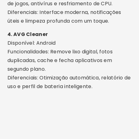
Diferenciais: Otimização automática, relatório de
uso e perfil de bateria inteligente.
Publicidade - SpotAds
Publicidade - SpotAds
5. Avast Cleanup
Disponível: Android
Funcionalidades: Limpa arquivos inúteis, cache
oculto e apps que drenam memória.
Diferenciais: Ferramenta confiável de uma
empresa líder em segurança digital.
6. Phone Master
Disponível: Android
Funcionalidades: Libera RAM, remove lixo, esfria a
CPU e economiza bateria.
Diferenciais: Tudo-em-um com opções extras
como bloqueio de apps e economia de dados.