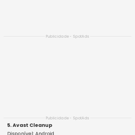
7. Smart Cleaner
Disponível: iOS
Funcionalidades: Remove arquivos duplicados,
fotos semelhantes e vídeos pesados.
Diferenciais: Ideal para iPhones, com recursos
visuais para limpeza de galeria e contatos
duplicados.
8. All-In-One Toolbox
Disponível: Android
Funcionalidades: 30 ferramentas em um único
app, como limpeza de cache, booster de RAM e
gerenciador de arquivos.
Diferenciais: App completo, ideal para usuários
avançados e técnicos.