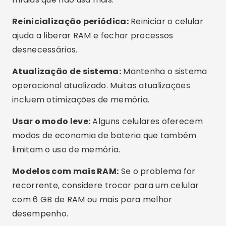
Esses apps funcionam em qualquer celular?
Como saber se meu celular está cheio de
arquivos desnecessários?
Conclusão
Não é preciso sofrer com um celular lento ou
travando. Com os aplicativos certos, você pode
limpar a memória, liberar espaço e melhorar o
desempenho em minutos, sem gastar nada.
Experimente os apps sugeridos, teste o que
funciona melhor para você e sinta seu celular
renascer. Salve este artigo para consultar
sempre que precisar e compartilhe com quem
também sofre com a memória cheia!