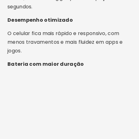
segundos.
Desempenho otimizado
O celular fica mais rápido e responsivo, com
menos travamentos e mais fluidez em apps e
jogos.
Bateria com maior duração
Publicidade - SpotAds
Ao encerrar processos desnecessários, os apps
ajudam a economizar energia e prolongar o uso
da bateria.
Facilidade de uso
A maioria dos aplicativos funciona com apenas
um toque e é ideal para qualquer pessoa,