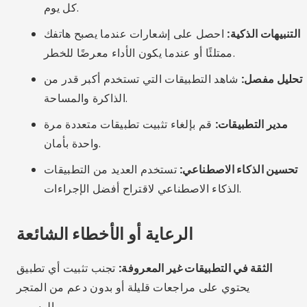
التنظيف اليدوي:
انتقل إلى "الإعدادات > التخزين" على
هاتفك وقم بمسح ذاكرة التخزين المؤقت للتطبيق يدويًا.
احذف التنزيلات والوسائط التي لم تعد تستخدمها.
إعادة التشغيل الدورية:
تساعد إعادة تشغيل هاتفك على
تحرير ذاكرة الوصول العشوائي (RAM) وإغلاق العمليات غير
الضرورية.
تحديث النظام:
حافظ على تحديث نظام التشغيل الخاص بك.
تتضمن العديد من التحديثات تحسينات الذاكرة.
استخدم وضع الضوء:
توفر بعض الهواتف أوضاع توفير
البطارية والتي تعمل أيضًا على الحد من استخدام الذاكرة.
الموديلات ذات ذاكرة الوصول العشوائي (RAM) الأكبر:
إذا
كانت المشكلة تتكرر، ففكر في الترقية إلى هاتف مزود
بذاكرة وصول عشوائي (RAM) بسعة 6 جيجابايت أو أكثر