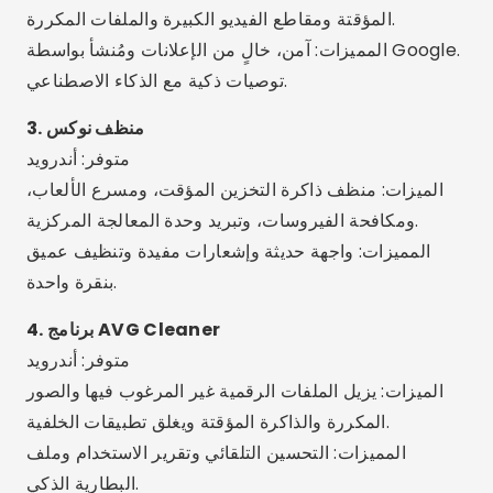
بنقرة واحدة.
4. برنامج AVG Cleaner
متوفر: أندرويد
الميزات: يزيل الملفات الرقمية غير المرغوب فيها والصور
المكررة والذاكرة المؤقتة ويغلق تطبيقات الخلفية.
المميزات: التحسين التلقائي وتقرير الاستخدام وملف
البطارية الذكي.
الإعلان – SpotAds
الإعلان – SpotAds
5. تنظيف أفاست
متوفر: أندرويد
الميزات: يقوم بتنظيف الملفات غير المرغوب فيها والذاكرة
المؤقتة المخفية والتطبيقات التي تستنزف الذاكرة.
المميزات: أداة موثوقة من شركة رائدة في مجال الأمن
الرقمي.