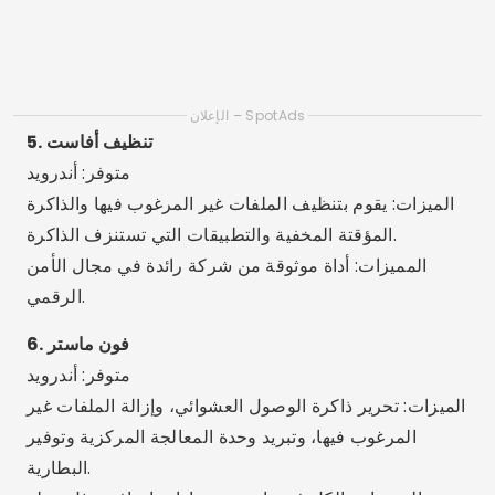
المميزات: 30 أداة في تطبيق واحد، مثل منظف ذاكرة
التخزين المؤقت، ومعزز ذاكرة الوصول العشوائي، ومدير
الملفات.
المميزات: تطبيق كامل، مثالي للمستخدمين المتقدمين
والفنيين.
9. كلين ماستر لايت
متوفر: أندرويد
المميزات: التنظيف السريع وتبريد وحدة المعالجة المركزية
وتوفير البطارية.
المميزات: الإصدار الخفيف مثالي للهواتف المحمولة القديمة
أو تلك التي تحتوي على ذاكرة صغيرة.
10. خادمة SD
متوفر: أندرويد
المميزات: يقوم بتنظيف الملفات اليتيمة والذاكرة المؤقتة
والمخلفات من التطبيقات التي تم إلغاء تثبيتها.