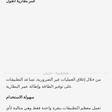
عمر بطارية أطول
الإعلان – SpotAds
من خلال إغلاق العمليات غير الضرورية، تساعد التطبيقات
على توفير الطاقة وإطالة عمر البطارية.
سهولة الاستخدام
تعمل معظم التطبيقات بنقرة واحدة فقط وهي مثالية لأي
شخص، حتى أولئك الذين لديهم خبرة قليلة.
أفضل التطبيقات لتنظيف ذاكرة الهاتف
المحمول
1. كلنر
متوفر: أندرويد / ويندوز / ماك
الميزات: مسح ذاكرة التخزين المؤقت، وسجل التصفح،