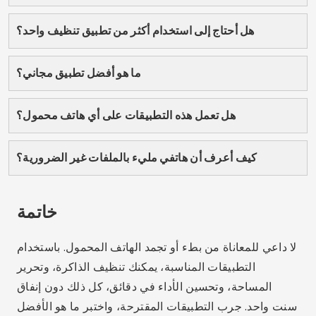
لوكاس مارتينز
لوكاس مارتينز يبلغ من العمر 25 عامًا، وحاصل على درجة
في الاتصالات الرقمية ويشارك شغفه بالتكنولوجيا
والتطبيقات والعالم عبر الإنترنت على مدونته.
مقالات ذات صلة