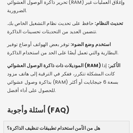
لا داعي للمعاناة من بطء أو تجمد الهاتف المحمول. باستخدام
التطبيقات المناسبة، يمكنك تنظيف الذاكرة، وتحرير
المساحة، وتحسين الأداء في دقائق، كل ذلك دون إنفاق
سنت واحد. جرب التطبيقات المقترحة، واختبر ما هو الأفضل
بالنسبة لك، واشعر وكأن هاتفك يولد من جديد. احفظ هذه
المقالة للرجوع إليها وقتما تحتاجها وشاركها مع أي شخص
يعاني أيضًا من مشاكل في الذاكرة!
الإعلان – SpotAds
يشارك: