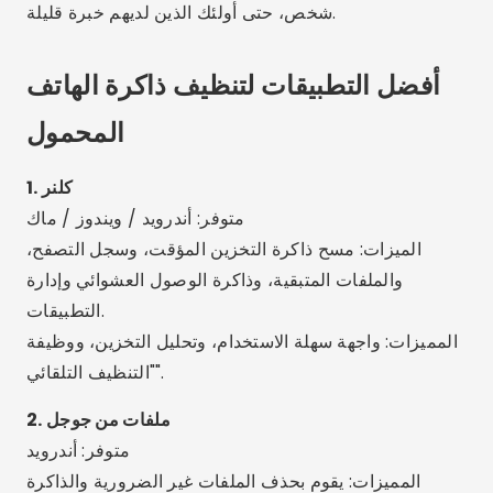
والملفات المتبقية، وذاكرة الوصول العشوائي وإدارة
التطبيقات.
المميزات: واجهة سهلة الاستخدام، وتحليل التخزين، ووظيفة
"التنظيف التلقائي".
2. ملفات من جوجل
متوفر: أندرويد
المميزات: يقوم بحذف الملفات غير الضرورية والذاكرة
المؤقتة ومقاطع الفيديو الكبيرة والملفات المكررة.
المميزات: آمن، خالٍ من الإعلانات ومُنشأ بواسطة Google.
توصيات ذكية مع الذكاء الاصطناعي.
3. منظف نوكس
متوفر: أندرويد
الميزات: منظف ذاكرة التخزين المؤقت، ومسرع الألعاب،
ومكافحة الفيروسات، وتبريد وحدة المعالجة المركزية.
المميزات: واجهة حديثة وإشعارات مفيدة وتنظيف عميق