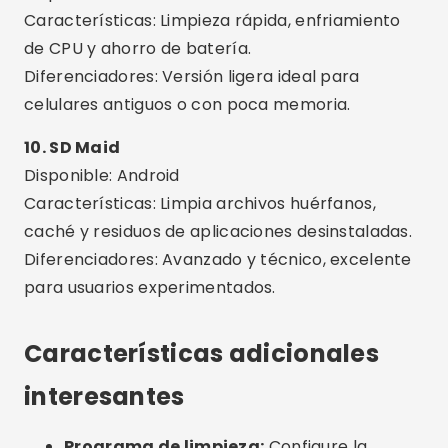
Optimización de IA:
Muchas aplicaciones
utilizan inteligencia artificial para sugerir las
mejores acciones.
Cuidados o errores comunes
Confía en aplicaciones desconocidas:
Evite
instalar cualquier aplicación con pocas reseñas
o sin soporte de la tienda oficial.
Usando más de una aplicación al mismo
tiempo:
Esto puede crear conflictos entre
herramientas y hacer que tu teléfono sea aún
más lento.
Eliminar archivos importantes:
Algunas
aplicaciones ofrecen la opción de eliminar