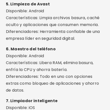
archivos.
Diferenciadores: App completa, ideal para
usuarios avanzados y técnicos.
9. Clean Master Lite
Disponible: Android
Características: Limpieza rápida, enfriamiento
de CPU y ahorro de batería.
Diferenciadores: Versión ligera ideal para
celulares antiguos o con poca memoria.
10. SD Maid
Disponible: Android
Características: Limpia archivos huérfanos,
caché y residuos de aplicaciones desinstaladas.
Diferenciadores: Avanzado y técnico, excelente
para usuarios experimentados.