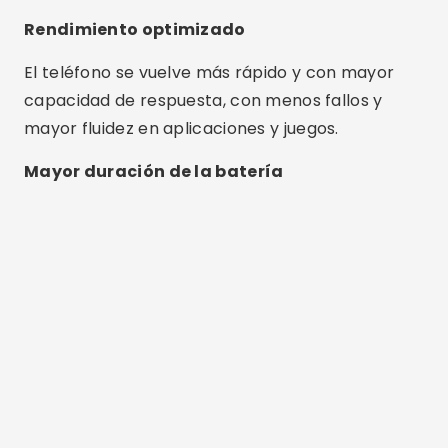
Rendimiento optimizado
El teléfono se vuelve más rápido y con mayor
capacidad de respuesta, con menos fallos y
mayor fluidez en aplicaciones y juegos.
Mayor duración de la batería
Publicidad - SpotAds
Al cerrar procesos innecesarios, las aplicaciones
ayudan a ahorrar energía y prolongar la vida útil
de la batería.
Facilidad de uso
La mayoría de las aplicaciones funcionan con un
solo toque y son ideales para cualquier persona,
incluso para aquellos con poca experiencia.