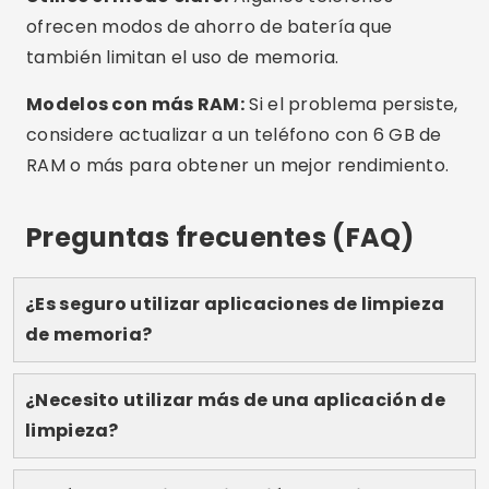
No hay necesidad de sufrir con un teléfono
celular lento o congelado. Con las aplicaciones
adecuadas, puedes limpiar memoria, liberar
espacio y mejorar el rendimiento en minutos,
todo sin gastar un centavo. Prueba las
aplicaciones sugeridas, prueba qué funciona
mejor para ti y siente que tu teléfono renace.
¡Guarda este artículo para consultarlo siempre
que lo necesites y compártelo con cualquier
persona que también sufra problemas de
memoria!
Publicidad - SpotAds
Compartir: