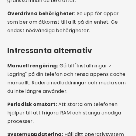
Vanliga frågor (FAQ)
Är det säkert att använda appar för
minnesrensning?
Behöver jag använda mer än en städapp?
Vilken är den bästa gratisappen?
Fungerar dessa appar på alla
mobiltelefoner?
Hur vet jag om min telefon är full av onödiga
filer?