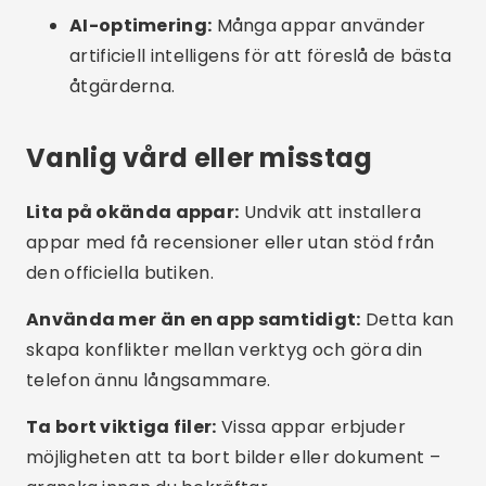
Periodisk omstart:
Att starta om telefonen
hjälper till att frigöra RAM och stänga onödiga
processer.
Systemuppdatering:
Håll ditt operativsystem
uppdaterat. Många uppdateringar inkluderar
minnesoptimeringar.
Använd ljusläge:
Vissa telefoner erbjuder
batterisparlägen som också begränsar
minnesanvändningen.
Modeller med mer RAM:
Om problemet
återkommer, överväg att uppgradera till en
telefon med 6 GB RAM eller mer för bättre
prestanda.