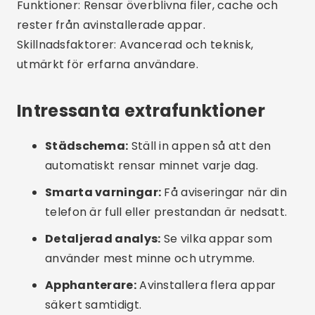
skapa konflikter mellan verktyg och göra din
telefon ännu långsammare.
Ta bort viktiga filer:
Vissa appar erbjuder
möjligheten att ta bort bilder eller dokument –
granska innan du bekräftar.
Överdrivna behörigheter:
Se upp för appar
som ber om åtkomst till allt på din enhet. Ge
endast nödvändiga behörigheter.
Intressanta alternativ
Manuell rengöring:
Gå till "Inställningar >
Lagring" på din telefon och rensa appens cache
manuellt. Radera nedladdningar och media som
du inte längre använder.