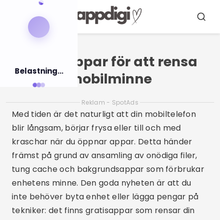
Pular
för
Meny
Sök
innehållet
Gratisappar för att rensa
Belastning...
mobilminne
Reklam - SpotAds
Med tiden är det naturligt att din mobiltelefon
blir långsam, börjar frysa eller till och med
kraschar när du öppnar appar. Detta händer
främst på grund av ansamling av onödiga filer,
tung cache och bakgrundsappar som förbrukar
enhetens minne. Den goda nyheten är att du
inte behöver byta enhet eller lägga pengar på
tekniker: det finns gratisappar som rensar din