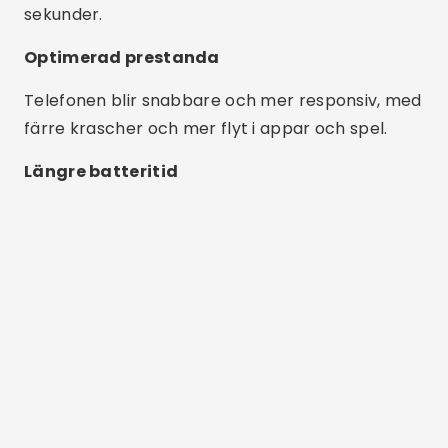
sekunder.
Optimerad prestanda
Telefonen blir snabbare och mer responsiv, med
färre krascher och mer flyt i appar och spel.
Längre batteritid
Reklam - SpotAds
Genom att stänga onödiga processer hjälper
appar till att spara ström och förlänga
batteritiden.
Användarvänlighet
De flesta appar fungerar med bara ett tryck
och är idealiska för alla, även de med liten
erfarenhet.