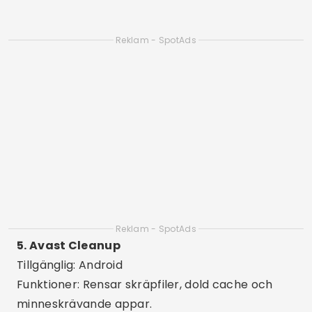
Funktioner: Ta bort dubbletter av filer, liknande
foton och stora videor.
Skillnader: Perfekt för iPhones, med visuella
resurser för att rensa galleri och duplicera
kontakter.
8. Allt-i-ett-verktygslåda
Tillgänglig: Android
Funktioner: 30 verktyg i en enda app, som
cacherensare, RAM-booster och filhanterare.
Skillnader: Komplett app, perfekt för
avancerade och tekniska användare.
9. Clean Master Lite
Tillgänglig: Android
Funktioner: Snabb rengöring, CPU-kylning och
batteribesparing.