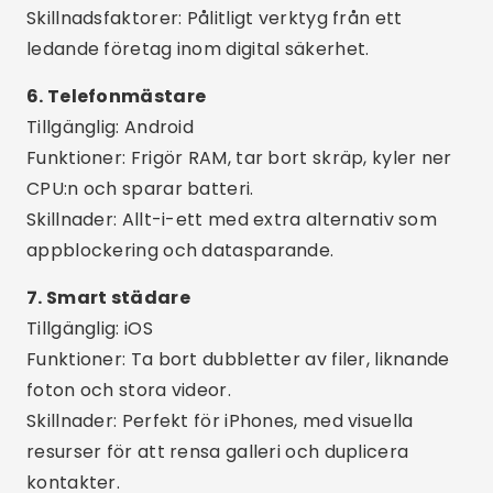
Fördelar: Light-versionen är idealisk för äldre
mobiltelefoner eller de med lite minne.
10. SD-städare
Tillgänglig: Android
Funktioner: Rensar överblivna filer, cache och
rester från avinstallerade appar.
Skillnadsfaktorer: Avancerad och teknisk,
utmärkt för erfarna användare.
Intressanta extrafunktioner
Städschema:
Ställ in appen så att den
automatiskt rensar minnet varje dag.
Smarta varningar:
Få aviseringar när din
telefon är full eller prestandan är nedsatt.