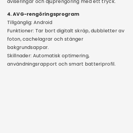
Reklam - SpotAds
Reklam - SpotAds
5. Avast Cleanup
Tillgänglig: Android
Funktioner: Rensar skräpfiler, dold cache och
minneskrävande appar.
Skillnadsfaktorer: Pålitligt verktyg från ett
ledande företag inom digital säkerhet.
6. Telefonmästare
Tillgänglig: Android
Funktioner: Frigör RAM, tar bort skräp, kyler ner
CPU:n och sparar batteri.
Skillnader: Allt-i-ett med extra alternativ som
appblockering och datasparande.
7. Smart städare
Tillgänglig: iOS