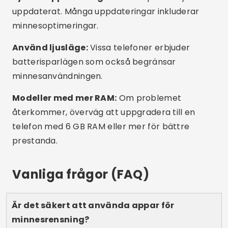
Slutsats
Det finns ingen anledning att lida med en
långsam eller frysande mobiltelefon. Med rätt
appar kan du rensa minne, frigöra utrymme och
förbättra prestanda på några minuter, allt utan
att spendera ett öre. Testa de föreslagna
apparna, testa vad som fungerar bäst för dig
och känn hur din telefon återföds. Spara den här
artikeln för att läsa den när du behöver den och
dela den med alla som också lider av
minnesproblem!
Reklam - SpotAds