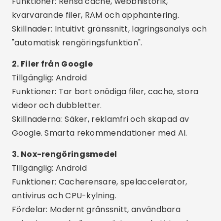
Google. Smarta rekommendationer med AI.
3. Nox-rengöringsmedel
Tillgänglig: Android
Funktioner: Cacherensare, spelaccelerator,
antivirus och CPU-kylning.
Fördelar: Modernt gränssnitt, användbara
aviseringar och djuprengöring med ett tryck.
4. AVG-rengöringsprogram
Tillgänglig: Android
Funktioner: Tar bort digitalt skräp, dubbletter av
foton, cachelagrar och stänger
bakgrundsappar.
Skillnader: Automatisk optimering,
användningsrapport och smart batteriprofil.