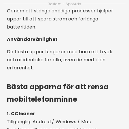
Bästa apparna för att rensa
mobiltelefonminne
1. CCleaner
Tillgänglig: Android / Windows / Mac
Funktioner: Rensa cache, webbhistorik,
kvarvarande filer, RAM och apphantering.
Skillnader: Intuitivt gränssnitt, lagringsanalys och
"automatisk rengöringsfunktion".
2. Filer från Google
Tillgänglig: Android
Funktioner: Tar bort onödiga filer, cache, stora
videor och dubbletter.
Skillnaderna: Säker, reklamfri och skapad av