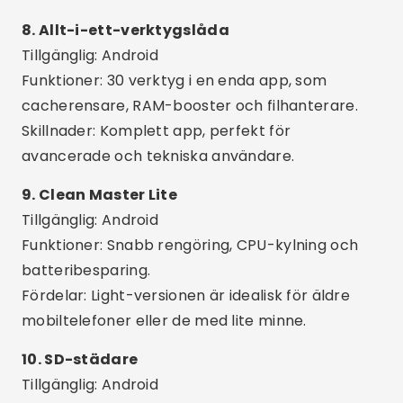
Detaljerad analys:
Se vilka appar som
använder mest minne och utrymme.
Apphanterare:
Avinstallera flera appar
säkert samtidigt.
AI-optimering:
Många appar använder
artificiell intelligens för att föreslå de bästa
åtgärderna.
Vanlig vård eller misstag
Lita på okända appar:
Undvik att installera
appar med få recensioner eller utan stöd från
den officiella butiken.
Använda mer än en app samtidigt:
Detta kan