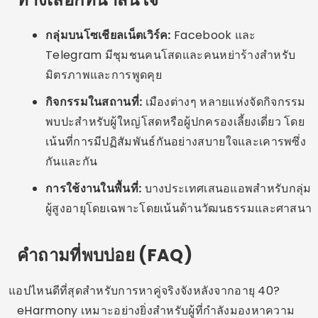
การใช้แอปหาคู่จะปลอดภัยหรือไม่หากคุณหย่าร้าง?
ใช่ ตราบใดที่คุณใช้แพลตฟอร์มที่มีการยืนยันตัวตน อย่า
แชร์ข้อมูลที่ละเอียดอ่อนและจัดการประชุมในสถานที่
สาธารณะ
มีแอพพลิเคชั่นที่มุ่งเป้าเฉพาะผู้ที่มีอายุ 40 ขึ้นไปเท่านั้นหรือ
ไม่
ใช่ แต่แอปอย่าง Bumble และ eHarmony ก็ให้บริการ
กลุ่มเป้าหมายนี้ได้ดีเช่นกัน SilverSingles และ
OurTime เป็นตัวเลือกอื่นสำหรับผู้ที่มีอายุ 50 ปีขึ้นไป
บทสรุป
การค้นหาใครสักคนในช่วงวัย 30 40 หรือ 50 ไม่ใช่เรื่อง
ยากเลย ตรงกันข้ามเลย แอพหาคู่ได้รับการพัฒนาขึ้นเพื่อ
ตอบโจทย์กลุ่มคนเหล่านี้โดยเฉพาะ: ผู้ใหญ่ที่มี