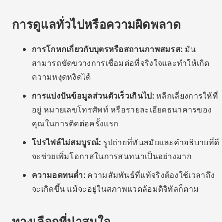
Telegram มีชุมชนคนโสดและคนหย่าร้างสำหรับ
มิตรภาพและการพูดคุย
กิจกรรมในสถานที่:
เมืองต่างๆ หลายแห่งจัดกิจกรรม
พบปะสำหรับผู้ใหญ่โสดหรือผู้ปกครองเลี้ยงเดี่ยว โดย
เน้นที่การมีปฏิสัมพันธ์กันอย่างสบายใจและเคารพซึ่ง
กันและกัน
การใช้งานในพื้นที่:
บางประเทศเสนอแอพสำหรับกลุ่ม
ผู้สูงอายุโดยเฉพาะโดยเน้นด้านวัฒนธรรมและศาสนา
คำถามที่พบบ่อย (FAQ)
แอปไหนดีที่สุดสำหรับการหาคู่จริงจังหลังจากอายุ 40?
eHarmony เหมาะอย่างยิ่งสำหรับผู้ที่กำลังมองหาความ
สัมพันธ์ที่จริงจังบนพื้นฐานของความเข้ากันได้ทาง
อารมณ์และคุณค่า