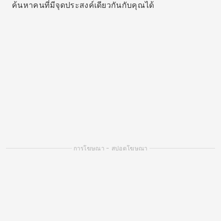
ค้นหาคนที่มีจุดประสงค์เดียวกันกับคุณได้
การโฆษณา - สปอตโฆษณา
การโฆษณา - สปอตโฆษณา
ความแตกต่าง:
อินเทอร์เฟซที่เรียบง่าย จำนวนผู้ใช้
จำนวนมาก ความเป็นไปได้ในการดูว่าใครชอบคุณก็มี
แผนเสริมเพิ่มเติม
แอพหาคู่ Tinder: แชทและออกเดท
แอนดรอยด์
3.47
(8.1 ล้านรีวิว)
ดาวน์โหลดมากกว่า 100 ล้านครั้ง
64ล้าน
ดาวน์โหลดบน PLAYSTORE