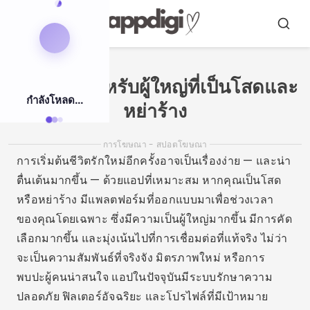
ข้าม
ไป
เมนู
บัส
ที่
คาร์
เนื้อหา
แอพหาคู่สำหรับผู้ใหญ่ที่เป็นโสดและ
กำลังโหลด...
หย่าร้าง
การโฆษณา - สปอตโฆษณา
การเริ่มต้นชีวิตรักใหม่อีกครั้งอาจเป็นเรื่องง่าย — และน่า
ตื่นเต้นมากขึ้น — ด้วยแอปที่เหมาะสม หากคุณเป็นโสด
หรือหย่าร้าง มีแพลตฟอร์มที่ออกแบบมาเพื่อช่วงเวลา
ของคุณโดยเฉพาะ ซึ่งมีความเป็นผู้ใหญ่มากขึ้น มีการคัด
เลือกมากขึ้น และมุ่งเน้นไปที่การเชื่อมต่อที่แท้จริง ไม่ว่า
จะเป็นความสัมพันธ์ที่จริงจัง มิตรภาพใหม่ หรือการ
พบปะผู้คนน่าสนใจ แอปในปัจจุบันมีระบบรักษาความ
ปลอดภัย ฟิลเตอร์อัจฉริยะ และโปรไฟล์ที่มีเป้าหมาย