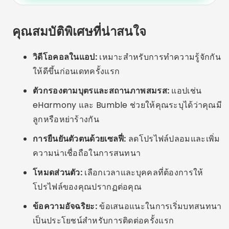
การโกหกเกี่ยวกับบุตรหรือสถานภาพสมรส:
มัน
สามารถขัดขวางการเชื่อมต่อที่จริงใจและทำให้เกิด
ความหงุดหงิดได้
การแบ่งปันข้อมูลส่วนตัวเร็วเกินไป:
หลีกเลี่ยงการให้ที่
อยู่ หมายเลขโทรศัพท์ หรือรายละเอียดธนาคารของ
คุณในการติดต่อครั้งแรก
โปรไฟล์ไม่สมบูรณ์:
รูปถ่ายที่ทันสมัยและคำอธิบายที่ดี
จะช่วยเพิ่มโอกาสในการสนทนาเป็นอย่างมาก
ความอดทนต่ำ:
ความสัมพันธ์ที่แท้จริงต้องใช้เวลาถึง
จะเกิดขึ้น แม้จะอยู่ในสภาพแวดล้อมดิจิทัลก็ตาม
ทางเลือกที่น่าสนใจ
กลุ่มบนโซเชียลเน็ตเวิร์ค:
Facebook และ