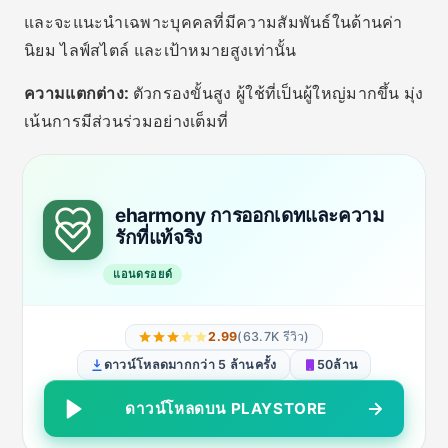
คุณสมบัติพิเศษที่น่าสนใจ
วิดีโอคอลในแอป:
เหมาะสำหรับการทำความรู้จักกัน
ให้ดีขึ้นก่อนเดทครั้งแรก
ตัวกรองตามบุตรและสถานภาพสมรส:
แอปเช่น
eHarmony และ Bumble ช่วยให้คุณระบุได้ว่าคุณมี
ลูกหรือหย่าร้างกัน
การยืนยันตัวตนด้วยเซลฟี่:
ลดโปรไฟล์ปลอมและเพิ่ม
ความน่าเชื่อถือในการสนทนา
โหมดส่วนตัว:
เลือกเวลาและบุคคลที่ต้องการให้
โปรไฟล์ของคุณปรากฏต่อคุณ
ข้อความอัจฉริยะ:
ข้อเสนอแนะในการเริ่มบทสนทนา
เป็นประโยชน์สำหรับการติดต่อครั้งแรก
การดูแลทั่วไปหรือความผิดพลาด