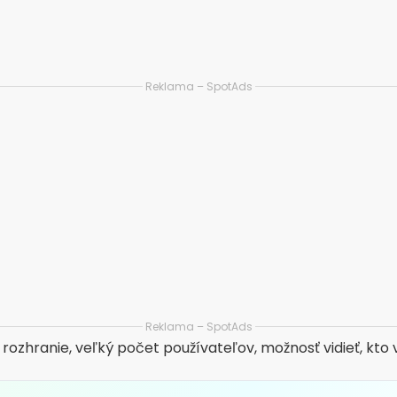
ANDROID
3.47
(8,1 milióna recenzií)
Viac ako 100 miliónov stiahnutí
6
STIAHNUŤ V OBCHODE PLAY
 web
nverzáciu, čo ponúka väčšiu kontrolu a bezpečnosť. Je ide
ž ide o randenie alebo nové priateľstvá.
 bezpečnosť, veľmi podrobné profily, možnosť priateľs