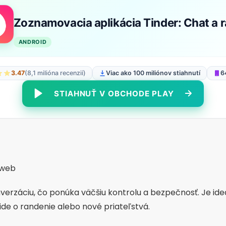
oznamovacia aplikácia Bumble: Zoznámte s
NDROID
3.88
(1,3 milióna recenzií)
Viac ako 50 miliónov stiahnutí
43
STIAHNUŤ V OBCHODE PLAY
 web
adajú vážny vzťah alebo manželstvo. Platforma má dotazn