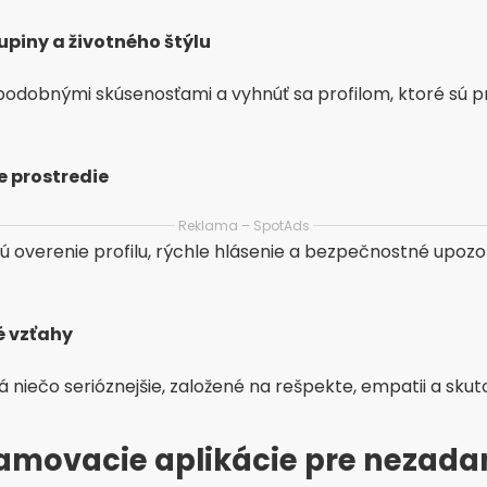
upiny a životného štýlu
podobnými skúsenosťami a vyhnúť sa profilom, ktoré sú p
e prostredie
Reklama – SpotAds
ú overenie profilu, rýchle hlásenie a bezpečnostné upoz
é vzťahy
 niečo serióznejšie, založené na rešpekte, empatii a skut
namovacie aplikácie pre nezada