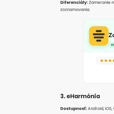
iba ľudí s vysokou afinitou
Diferenciály:
Pokročilé fil
Zaujímavé ext
Videohovory v aplikáci