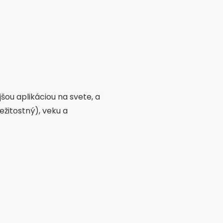
šou aplikáciou na svete, a
ežitostný), veku a
s lajkoval s extra plánmi.
rande