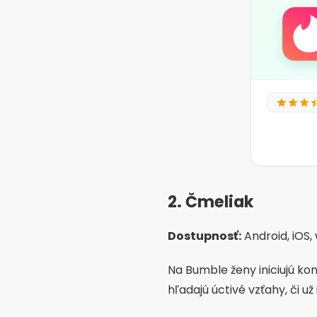
Z
A
3. eHarmónia
Dostupnosť:
Android, iOS,
Ideálne pre tých, ktorí hľ