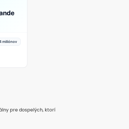
a a rande
 miliónov
ík kompatibility a odporúča