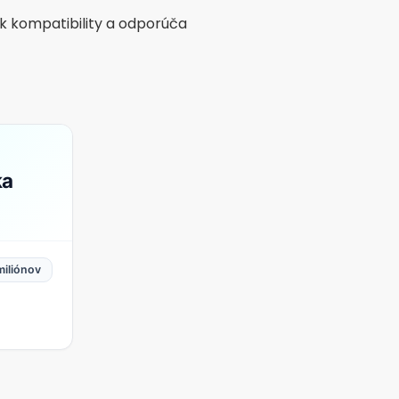
ňujú uviesť, či máte deti
 prvého kontaktu.
 a spôsobiť frustráciu.
u svojej adresy,
verzáciu.
lnom prostredí.