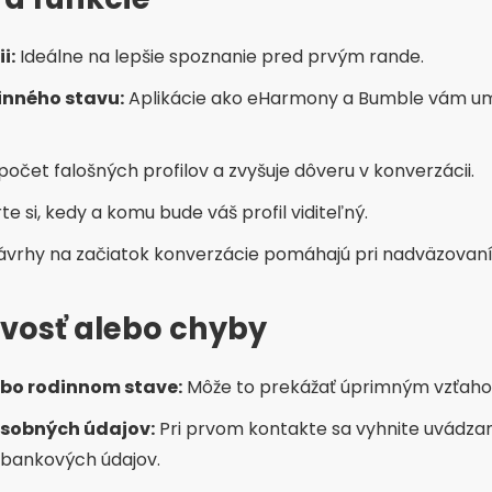
ernatívy
 sieťach:
Facebook a Telegram majú komunity nezadanýc
atovať.
nohé mestá ponúkajú stretnutia pre slobodných dospel
 bezstarostnú a úctivú interakciu.
toré krajiny ponúkajú aplikácie špeciálne pre staršie pub
m.
 otázky (FAQ)
ia na seriózne randenie po 40-tke?
ch, ktorí hľadajú vážny vzťah založený na emocionálnej a