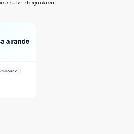
ka
miliónov