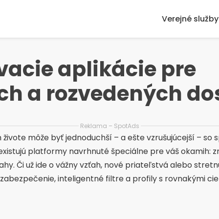
Verejné služby
acie aplikácie pre
ch a rozvedených do
Reklama – SpotAds
živote môže byť jednoduchší – a ešte vzrušujúcejší – so s
xistujú platformy navrhnuté špeciálne pre váš okamih: zre
y. Či už ide o vážny vzťah, nové priateľstvá alebo stretn
abezpečenie, inteligentné filtre a profily s rovnakými cie