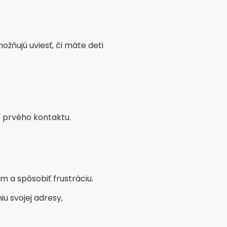
h a rozvedených, kde sa
ých alebo slobodných
likum s kultúrnym a
 hodnotovej kompatibilite.