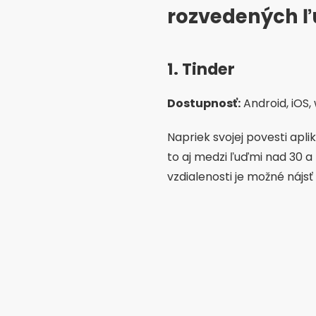
rozvedených ľ
1. Tinder
Dostupnosť:
Android, iOS,
Napriek svojej povesti apli
to aj medzi ľuďmi nad 30 a
vzdialenosti je možné náj
Diferenciály:
Jednoduché ro