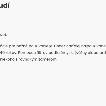
udí
 web
kácie pre bežné používanie je Tinder naďalej najpoužívanej
 40 rokov. Pomocou filtrov podľa úmyslu (vážny alebo príl
sť niekoho s rovnakým zámerom.
Reklama – SpotAds
Reklama – SpotAds
zhranie, veľký počet používateľov, možnosť vidieť, kto vá
Zoznamovacia aplikácia Tinder: Chat a 