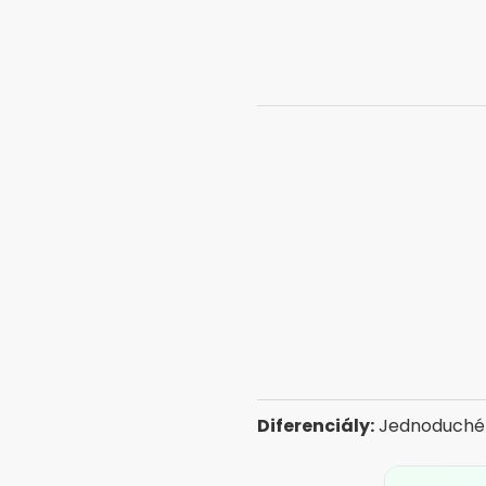
2. Čmeliak
Dostupnosť:
Android, iOS,
Na Bumble ženy iniciujú ko
hľadajú úctivé vzťahy, či u
Diferenciály:
Zameranie na
zoznamovania.