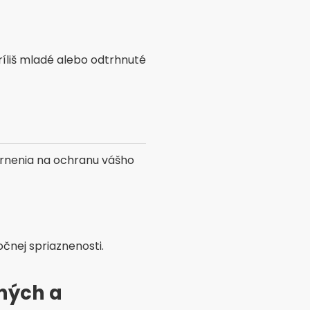
ríliš mladé alebo odtrhnuté
ornenia na ochranu vášho
očnej spriaznenosti.
ných a