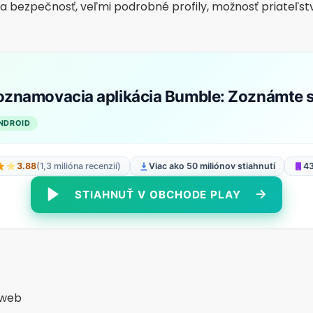
 k hodnotám, životnému štýlu a cieľom.
tre, zrelší používatelia, úplné zameranie na zapojenie.
eharmony zoznamka a skutočná lás
ANDROID
2.99
(63,7 tis. recenzií)
Viac ako 5 miliónov stiahnutí
50 
STIAHNUŤ V OBCHODE PLAY
ra funkcie
i:
Ideálne na lepšie spoznanie pred prvým rande.