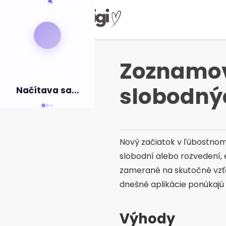
Vytlačiť
pre
obsah
Zoznamov
slobodný
Načítava sa...
Nový začiatok v ľúbostnom 
slobodní alebo rozvedení, e
zamerané na skutočné vzťah
dnešné aplikácie ponúkajú z
Výhody