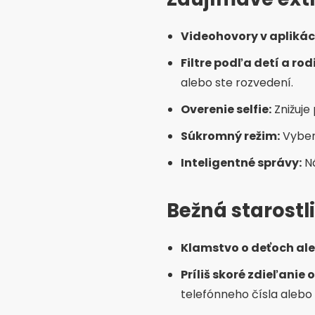
Zaujímavé alt
Skupiny na sociálnych
ľudia môžu priateliť a ch
Prezenčné podujatia:
M
rodičov so zameraním na
Lokálne aplikácie:
Niek
náboženským zameraní
Často kladené
Ktorá aplikácia je najlepš
eHarmony je ideálny pre tý