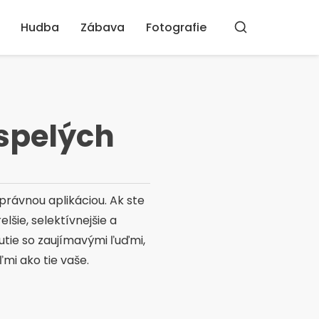
Hudba
Zábava
Fotografie
Vyhľadávanie
spelých
právnou aplikáciou. Ak ste
lšie, selektívnejšie a
utie so zaujímavými ľuďmi,
ľmi ako tie vaše.