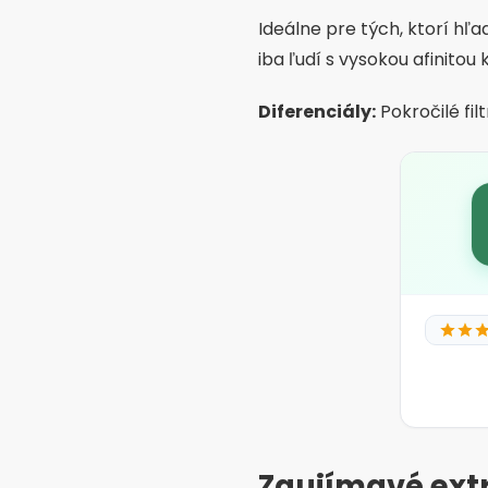
Filtre podľa detí a ro
alebo ste rozvedení.
Overenie selfie:
Znižuje 
Súkromný režim:
Vybert
Inteligentné správy:
Ná
Bežná starostl
Klamstvo o deťoch al
Príliš skoré zdieľanie
telefónneho čísla alebo
Neúplné profily:
Aktuáln
Nízka trpezlivosť:
Skuto