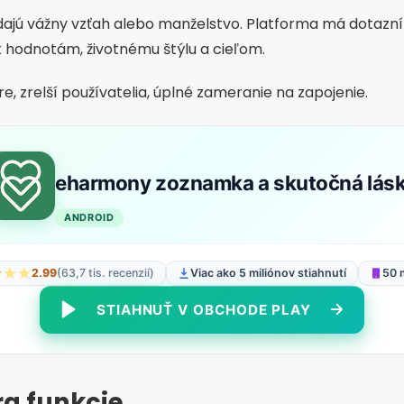
dinného stavu:
Aplikácie ako eHarmony a Bumble vám umož
počet falošných profilov a zvyšuje dôveru v konverzácii.
e si, kedy a komu bude váš profil viditeľný.
vrhy na začiatok konverzácie pomáhajú pri nadväzovaní
ivosť alebo chyby
ebo rodinnom stave:
Môže to prekážať úprimným vzťahom
 osobných údajov:
Pri prvom kontakte sa vyhnite uvádzani
 bankových údajov.
e fotografie a dobrý popis výrazne zvyšujú šance na kon
čné vzťahy si vyžadujú čas, kým sa vyvinú, a to aj v digitá