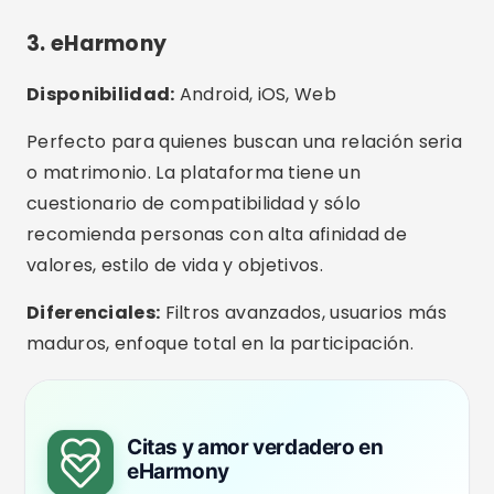
2.99
(63.700 reseñas)
Más de 5 millones de descargas
50 millones
DESCARGAR EN PLAYSTORE
Características adicionales
interesantes
Videollamadas dentro de la aplicación:
Ideal para conocerse mejor antes de la
primera cita.
Filtros por hijos y estado civil:
Aplicaciones
como eHarmony y Bumble te permiten indicar
si tienes hijos o estás divorciado.