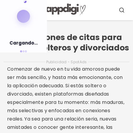
Pulsar
para
Menú
Busca
el
contenido
Aplicaciones de citas para
Cargando...
adultos solteros y divorciados
Publicidad - SpotAds
Comenzar de nuevo en tu vida amorosa puede
ser más sencillo, y hasta más emocionante, con
la aplicación adecuada. Si estás soltero o
divorciado, existen plataformas diseñadas
especialmente para tu momento: más maduras,
más selectivas y enfocadas en conexiones
reales. Ya sea para una relación seria, nuevas
amistades o conocer gente interesante, las