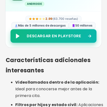
Verificación de selfie:
Reduce los perfiles
falsos y aumenta la confianza en la
conversación.
Modo privado:
Elige cuándo y quién será
visible tu perfil.
Mensajes inteligentes:
Las sugerencias para
iniciar una conversación ayudan a la hora de
realizar el primer contacto.
Cuidados o errores comunes
Mentir sobre los hijos o el estado civil:
Puede obstaculizar conexiones sinceras y
causar frustración.