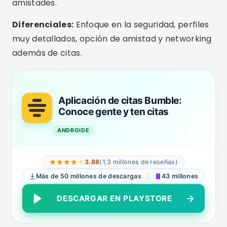
Disponibilidad:
Android, iOS, Web
Perfecto para quienes buscan una relación seria
o matrimonio. La plataforma tiene un
cuestionario de compatibilidad y sólo
recomienda personas con alta afinidad de
valores, estilo de vida y objetivos.
Diferenciales:
Filtros avanzados, usuarios más
maduros, enfoque total en la participación.
Citas y amor verdadero en
eHarmony
ANDROIDE