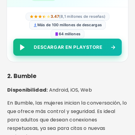
muy detallados, opción de amistad y networking
además de citas.
Aplicación de citas Bumble:
Conoce gente y ten citas
ANDROIDE
3.88
(1,3 millones de reseñas)
Más de 50 millones de descargas
43 millones
DESCARGAR EN PLAYSTORE
3. eHarmony