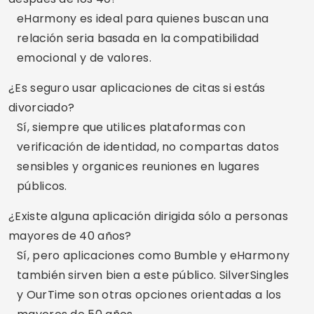
Conclusión
Encontrar a alguien después de los 30, 40 o 50
años no tiene por qué ser difícil; de hecho, todo
lo contrario. Las aplicaciones de citas han
evolucionado para atender exactamente a este
público: personas maduras, con experiencias de
vida, que valoran las conexiones reales. Prueba
las aplicaciones, explora las opciones y tómate
tu tiempo. El amor puede volver a suceder, a tu
manera.
¿Te gustaron los consejos?
¡Guarda este sitio y
compártelo con cualquiera que también esté
comenzando de nuevo!
Publicidad - SpotAds