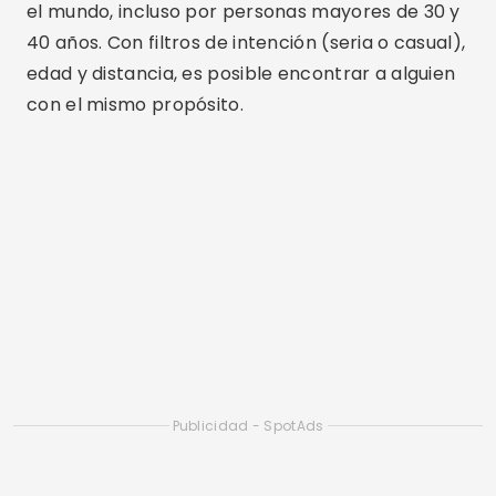
el mundo, incluso por personas mayores de 30 y
40 años. Con filtros de intención (seria o casual),
edad y distancia, es posible encontrar a alguien
con el mismo propósito.
Publicidad - SpotAds
Publicidad - SpotAds
Diferenciales:
Interfaz sencilla, gran cantidad
de usuarios, posibilidad de ver a quién le gustas
con planes extras.
App de citas Tinder: Chatea y
ten citas
ANDROIDE