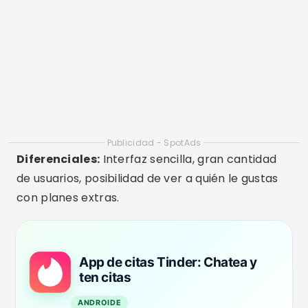
3.47
(8,1 millones de reseñas)
Más de 100 millones de descargas
64 millones
DESCARGAR EN PLAYSTORE
2. Bumble
Disponibilidad:
Android, iOS, Web
En Bumble, las mujeres inician la conversación, lo
que ofrece más control y seguridad. Es ideal
para adultos que desean conexiones
respetuosas, ya sea para citas o nuevas
amistades.
Diferenciales:
Enfoque en la seguridad, perfiles