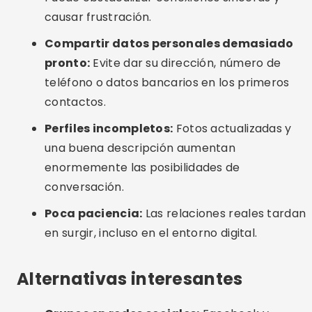
divorciados para amistad y chatear.
Eventos presenciales:
Muchas ciudades
ofrecen reuniones para adultos solteros o
padres solteros, con el foco puesto en una
interacción alegre y respetuosa.
Aplicaciones locales:
Algunos países
ofrecen aplicaciones específicamente para
audiencias mayores con un enfoque cultural y
religioso.
Preguntas frecuentes (FAQ)
¿Cuál es la mejor aplicación para tener citas serias
después de los 40?
eHarmony es ideal para quienes buscan una