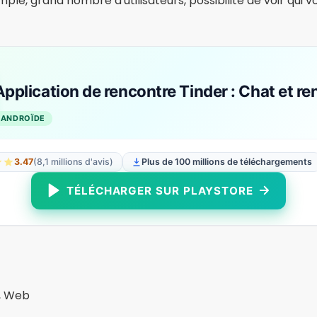
us sur la sécurité, des profils très détaillés, une option 
ncontres.
lication de rencontres Bumble : Rencontre
dez-vous
ROÏDE
3.88
(1,3 million d'avis)
Plus de 50 millions de téléchargements
TÉLÉCHARGER SUR PLAYSTORE