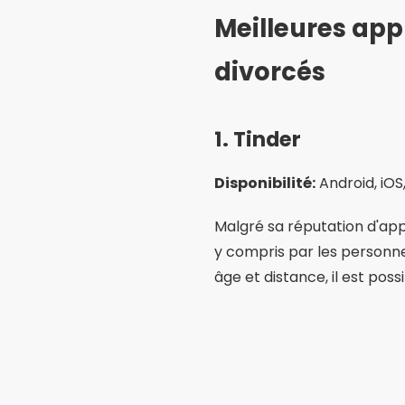
Meilleures app
divorcés
1. Tinder
Disponibilité:
Android, iO
Malgré sa réputation d'appl
y compris par les personne
âge et distance, il est pos
Différentiels :
Interface si
supplémentaires.