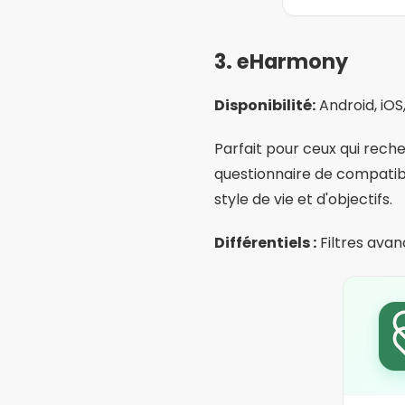
Fonctionnalité
Appels vidéo intégrés à
Filtres par enfants et 
permettent d'indiquer si
Vérification du selfie :
Mode privé :
Choisissez q
Messages intelligents 
Soins courants