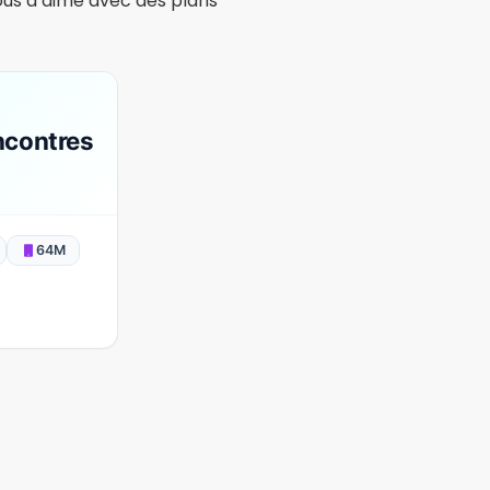
pour l'amitié et le
s et
43M