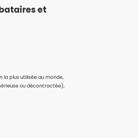
bataires et
 la plus utilisée au monde,
(sérieuse ou décontractée),
vous a aimé avec des plans