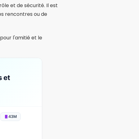
e dispose d'un
 affinité de valeurs, de
l'engagement.
our
50M