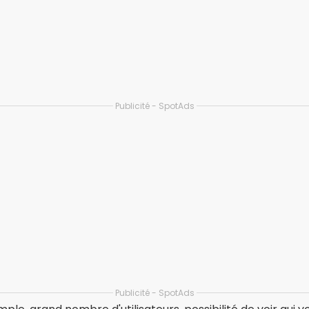
Application de rencontre Tinder : Chat et r
ANDROÏDE
3.47
(8,1 millions d'avis)
Plus de 100 millions de téléchargements
TÉLÉCHARGER SUR PLAYSTORE
S, Web
es qui initient la conversation, ce qui offre plus de contrô
souhaitent des relations respectueuses, que ce soit pour 