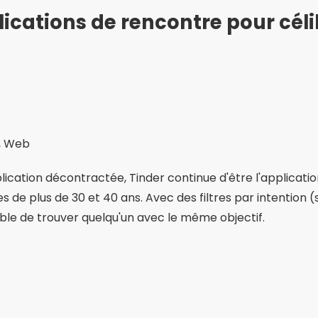
lications de rencontre pour céli
S, Web
ication décontractée, Tinder continue d'être l'application
s de plus de 30 et 40 ans. Avec des filtres par intention 
sible de trouver quelqu'un avec le même objectif.
Publicité - SpotAds
Publicité - SpotAds
mple, grand nombre d'utilisateurs, possibilité de voir qui 