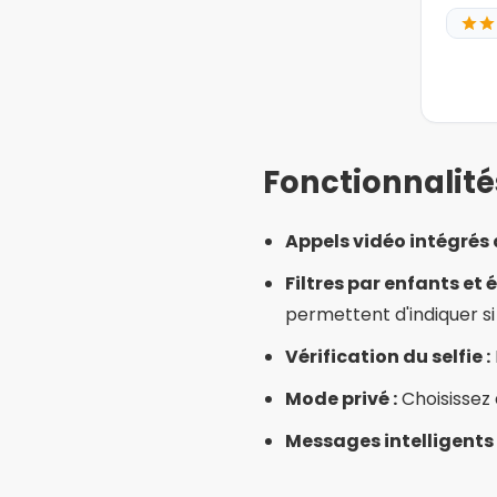
Mentir sur les enfants 
source de frustration.
Partage prématuré des
téléphone ou vos coordo
Profils incomplets :
Des
chances de conversatio
Peu de patience :
Les v
numérique.
Alternatives i
Groupes sur les réseau
divorcés pour l'amitié et
Événements en person