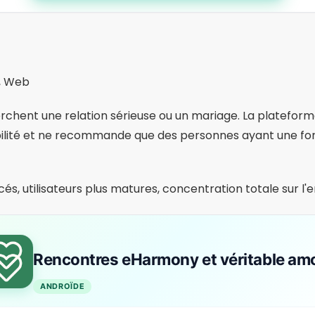
TÉLÉCHARGER SUR PLAYSTORE
s supplémentaires intéressant
 l'application :
Idéal pour mieux se connaître avant le 
état matrimonial :
Des applications comme eHarmony e
 vous avez des enfants ou si vous êtes divorcé.
Réduit les faux profils et augmente la confiance dans les
uand et à qui votre profil sera visible.
:
Les suggestions de démarrage de conversation sont util
 ou erreurs