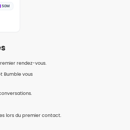
ons sincères et être
e, votre numéro de
nsidérablement les
s l’environnement
e célibataires et de
adultes célibataires ou