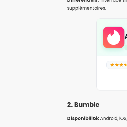
nouvelles amitiés.
Différentiels :
Concentrez-vo
réseautage en plus des re
App
ren
AND