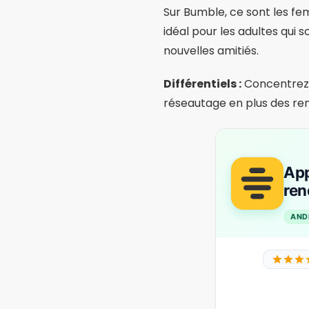
3. eHarmony
Disponibilité:
Android, iO
Parfait pour ceux qui rech
questionnaire de compatibi
style de vie et d'objectifs.
Différentiels :
Filtres avan