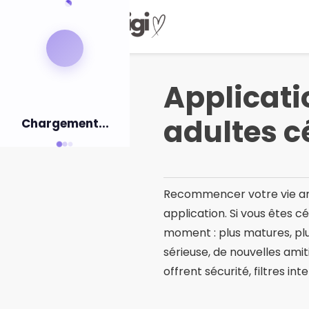
Pular
pour
le
contenu
Applicati
adultes c
Chargement...
Recommencer votre vie am
application. Si vous êtes c
moment : plus matures, plus
sérieuse, de nouvelles amit
offrent sécurité, filtres in