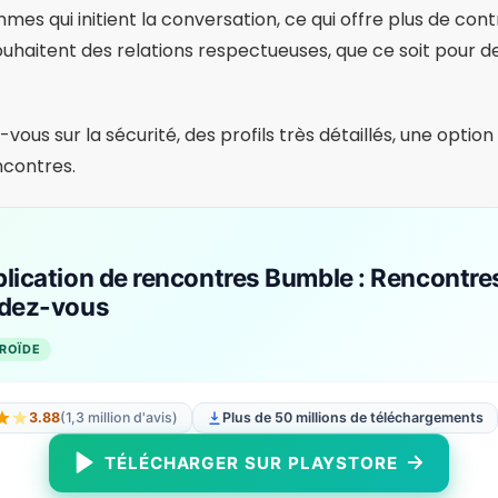
S, Web
erchent une relation sérieuse ou un mariage. La plateform
lité et ne recommande que des personnes ayant une forte
cés, utilisateurs plus matures, concentration totale sur 
Rencontres eHarmony et véritable am
ANDROÏDE
2.99
(63,7K avis)
Plus de 5 millions de téléchargements