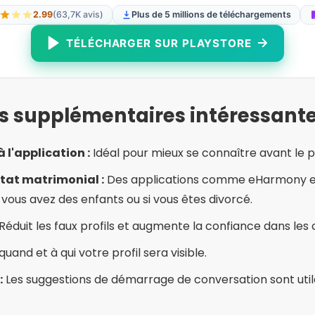
ou sur l’état matrimonial :
Cela peut entraver les relati
 données personnelles :
Évitez de donner votre adress
nnées bancaires lors des premiers contacts.
 photos à jour et une bonne description augmentent co
n.
raies relations prennent du temps à se créer, même dan
ntéressantes
x sociaux :
Facebook et Telegram ont des communautés d
 le chat.
ne :
De nombreuses villes proposent des rencontres pour 