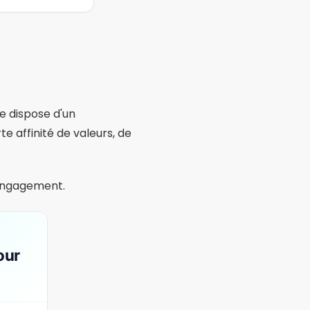
es
premier rendez-vous.
t Bumble vous
 conversations.
es lors du premier contact.