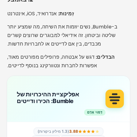
הורדה בחנות הפליי
3. אי-הרמוניה
זְמִינוּת:
אנדרואיד, iOS, אינטרנט
מושלם למי שמחפש מערכת יחסים רצינית או נישואין.
לפלטפורמה יש שאלון התאמה והיא ממליצה רק על אנשים
בעלי זיקה גבוהה של ערכים, סגנון חיים ומטרות.
הבדלים:
פילטרים מתקדמים, משתמשים בוגרים יותר, דגש
מלא על מעורבות.
היכרויות ואהבה אמיתית ב-
eharmony