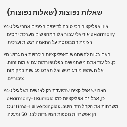
למצוא מישהו אחרי גיל 30, 40 או 50 לא חייב להיות קשה
- להיפך, למעשה. אפליקציות היכרויות התפתחו כדי לפנות
בדיוק לקהל הזה: אנשים בוגרים, עם ניסיון חיים, שמעריכים
קשרים אמיתיים. בדקו את האפליקציות, חקרו את
האפשרויות וקחו את הזמן. אהבה יכולה לקרות שוב, בדרך
שלך.
אהבתם את הטיפים?
שמרו את האתר הזה ושתפו אותו
עם כל מי שגם מתחיל מחדש!
פרסום - SpotAds
לַחֲלוֹק: