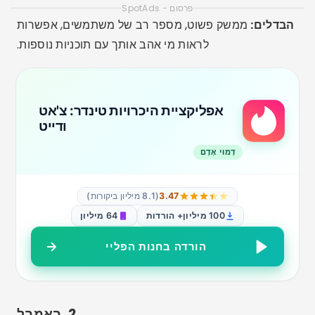
ב-Bumble, נשים יוזמות את השיחה, מה שמציע יותר
שליטה וביטחון. זה אידיאלי למבוגרים שרוצים קשרים
מכבדים, בין אם לדייטים או לחברויות חדשות.
הבדלים:
דגש על אבטחה, פרופילים מפורטים מאוד,
אפשרות לחברות ונטוורקינג בנוסף לדייטים.
אפליקציית ההיכרויות של
Bumble: הכירו ודייטים
דְמוּי אָדָם
3.88
(1.3 מיליון ביקורות)
50 מיליון+ הורדות
43 מיליון