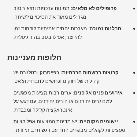
איזו אפליקציה הכי טובה לדייטים רציניים אחרי גיל 40?
eHarmony אידיאלי עבור אלו המחפשים מערכת יחסים
רצינית המבוססת על התאמה רגשית וערכית.
האם בטוח להשתמש באפליקציות היכרויות אם גרושים?
כן, כל עוד אתם משתמשים בפלטפורמות עם אימות זהות,
אל תשתפו מידע רגיש ואל תארגו פגישות במקומות
ציבוריים.
האם יש אפליקציה שמיועדת רק לאנשים מעל גיל 40?
כן, אבל גם אפליקציות כמו Bumble ו-eHarmony
משרתות את הקהל הזה היטב. SilverSingles ו-OurTime
הן אפשרויות נוספות המיועדות לבני 50 ומעלה.
סיכום