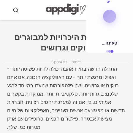
ולאר
תוכן
תַפרִיט
חיפוש
אפליקציות היכרויות למבוגרים
טְעִינָה...
רווקים וגרושים
פרסום - SpotAds
התחלה חדשה בחיי האהבה יכולה להיות פשוטה יותר -
ואפילו מרגשת יותר - עם האפליקציה הנכונה. אם אתם
רווקים או גרושים, ישנן פלטפורמות שנועדו במיוחד לרגע
שלכם: בוגרות יותר, סלקטיביות יותר וממוקדות בקשרים
אמיתיים. בין אם זה למערכת יחסים רצינית, חברויות
חדשות או מפגש עם אנשים מעניינים, האפליקציות של היום
מציעות אבטחה, פילטרים חכמים ופרופילים עם אותן
מטרות כמו שלך.