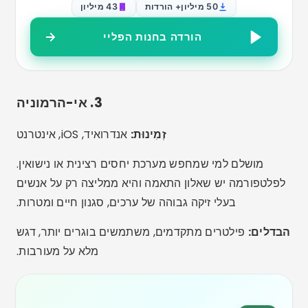
דְמוּי אָדָם
2.99
(63.7 אלף ביקורות)
5 מיליון+ הורדות
50 מיליון
הורדה בחנות הפליי
תכונות נוספות מעניינות
שיחות וידאו בתוך האפליקציה:
אידיאלי להיכרות טובה
יותר לפני הדייט הראשון.
סינון לפי ילדים ומצב משפחתי:
אפליקציות כמו
eHarmony ו-Bumble מאפשרות לך לציין אם יש לך
ילדים או שאתה גרוש.