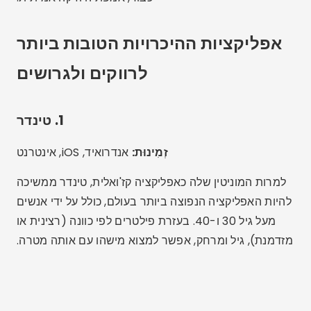
אפליקציות ההיכרויות הטובות ביותר
לרווקים ולגרושים
1. טינדר
זְמִינוּת:
אנדרואיד, iOS, אינטרנט
למרות המוניטין שלה כאפליקציה קז'ואלית, טינדר ממשיכה
להיות האפליקציה הנפוצה ביותר בעולם, כולל על ידי אנשים
מעל גיל 30 ו-40. בעזרת פילטרים לפי כוונה (רצינית או
מזדמנת), גיל ומרחק, אפשר למצוא מישהו עם אותה מטרה.
פרסום - SpotAds
פרסום - SpotAds
הבדלים:
ממשק פשוט, מספר רב של משתמשים, אפשרות