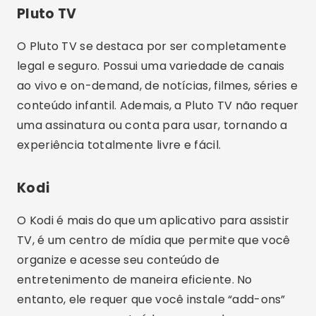
iniciantes.
Live NetTV
O Live NetTV é um aplicativo popular que
oferece mais de 800 canais ao vivo em
qualidade HD. A cobertura de canais varia de
entretenimento, notícias, esportes até
conteúdo educacional. Assim, ele se apresenta
como uma excelente opção para aqueles que
desejam uma gama vasta de opções sem pagar
nada.
RedBox TV
RedBox TV é um aplicativo leve que oferece uma
vasta gama de canais de TV ao vivo gratuitos de