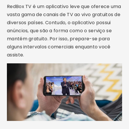
Em resumo, assistir TV pelo celular nunca foi tão
fácil e acessível. Com uma variedade de
aplicativos para escolher, você pode encontrar
a opção perfeita que atenda às suas
necessidades e preferências. Entretanto, é vital
garantir que o aplicativo escolhido seja seguro e
legal. Portanto, antes de fazer o download de
qualquer aplicativo, é prudente fazer uma
pesquisa adequada e ler os comentários de
outros usuários.
Assim, com a seleção certa, seu celular pode se
tornar o novo centro de entretenimento,
permitindo que você assista a seus programas
favoritos onde quer que esteja.
Publicidade - SpotAds