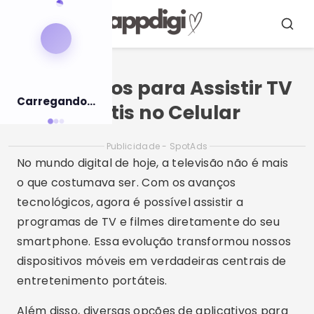
Pular
para
Menu
Busca
o
conteúdo
Aplicativos para Assistir TV
Carregando...
Grátis no Celular
Publicidade - SpotAds
No mundo digital de hoje, a televisão não é mais
o que costumava ser. Com os avanços
tecnológicos, agora é possível assistir a
programas de TV e filmes diretamente do seu
smartphone. Essa evolução transformou nossos
dispositivos móveis em verdadeiras centrais de
entretenimento portáteis.
Além disso, diversas opções de aplicativos para