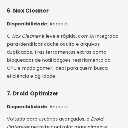
momento para limpeza.
☁️
Integração com nuvem
: libere espaço
movendo fotos e vídeos automaticamente
para o Google Drive ou iCloud.
🔒
Proteção de privacidade
: elimine dados de
apps sensíveis e históricos de forma
permanente.
🌡️
Resfriamento inteligente
: detecta
superaquecimento e reduz processos que
esquentam o aparelho.
📊
Relatórios detalhados
: veja quanto
espaço foi liberado e o impacto real da
otimização no desempenho.