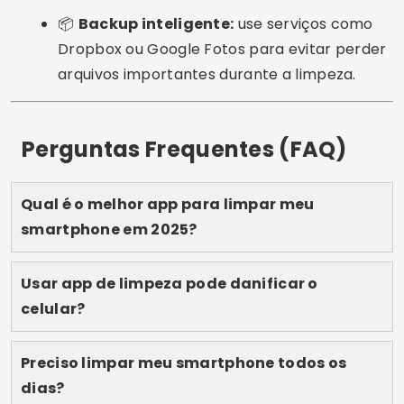
inteligentes de limpeza
fazem todo o trabalho
pesado, liberando espaço, acelerando o
desempenho e protegendo sua privacidade —
tudo com poucos toques.
Experimente as opções citadas neste guia e
escolha a que melhor se adapta ao seu estilo de
uso. E lembre-se: mantenha seu dispositivo
sempre atualizado e revisite este artigo
periodicamente, pois novas versões e recursos
podem surgir.
Dica final:
salve este artigo, compartilhe com
amigos e descubra outros conteúdos úteis sobre
tecnologia e otimização no nosso site. 😉