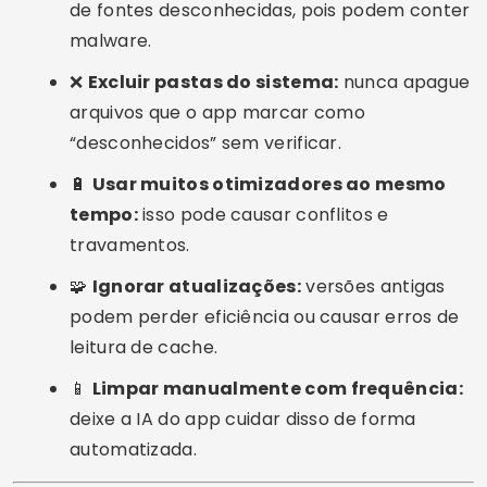
Android e iOS já possuem funções
automáticas de otimização.
☁️
Armazenamento em nuvem:
mantenha
fotos e vídeos sincronizados no Google Drive,
iCloud ou OneDrive.
📦
Backup inteligente:
use serviços como
Dropbox ou Google Fotos para evitar perder
arquivos importantes durante a limpeza.
Perguntas Frequentes (FAQ)
Qual é o melhor app para limpar meu
smartphone em 2025?