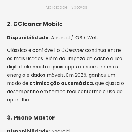
Disponibilidade:
Android
Desenvolvido pela própria Google, o
Files
é um
app leve, sem anúncios, e extremamente
seguro. Além da limpeza de cache, ele ajuda a
gerenciar arquivos grandes e detectar itens
duplicados. Ideal para quem quer uma opção
oficial e confiável. Também pode transferir
arquivos offline entre dispositivos.
5. Avast Cleanup
Disponibilidade:
Android / iOS
Do mesmo grupo do famoso antivírus, o
Avast
Cleanup
oferece limpeza inteligente com foco
em performance. Ele remove resíduos ocultos e