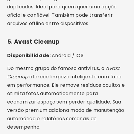
7. Droid Optimizer
Disponibilidade:
Android
Voltado para usuários avançados, o
Droid
Optimizer
permite controlar manualmente
permissões, histórico e apps em segundo plano.
Sua função “auto-clean” executa limpezas
programadas de forma totalmente
automatizada, mantendo o desempenho do
smartphone sempre estável.
Recursos Extras Interessantes
🧠
Limpeza com IA
: alguns apps aprendem
seu padrão de uso e sugerem o melhor