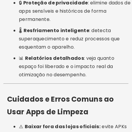
leitura de cache.
📱
Limpar manualmente com frequência:
deixe a IA do app cuidar disso de forma
automatizada.
Alternativas Interessantes
💡
Limpeza manual:
acesse “Configurações >
Armazenamento” e limpe o cache de apps
manualmente.
🔄
Reiniciar o smartphone regularmente:
ajuda a liberar RAM e eliminar processos
travados.
🧰
Ferramentas nativas do sistema: