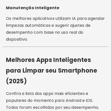
para Limpar seu Smartphone
(2025)
Confira a lista dos apps mais eficientes e
populares do momento para Android e iOS.
Todos foram escolhidos por seu desempenho,
segurança e facilidade de uso.
1. Smart Cleaner
Disponibilidade:
Android / iOS
O
Smart Cleaner
é uma das opções mais
completas de 2025. Ele usa inteligência artificial
para identificar arquivos desnecessários, fotos
duplicadas e apps pouco usados. Possui também