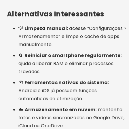
Usar app de limpeza pode danificar o
celular?
Preciso limpar meu smartphone todos os
dias?
Apps de limpeza também economizam
bateria?
É seguro limpar o cache dos aplicativos?
Conclusão
Manter o smartphone limpo e otimizado em
2025 é mais fácil do que nunca. Os
apps