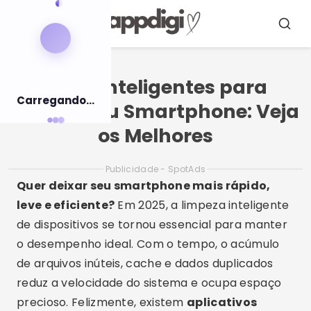
Pular
para
Menu
Busca
o
conteúdo
Apps Inteligentes para
Carregando...
Limpar seu Smartphone: Veja
os Melhores
Publicidade - SpotAds
Quer deixar seu smartphone mais rápido,
leve e eficiente?
Em 2025, a limpeza inteligente
de dispositivos se tornou essencial para manter
o desempenho ideal. Com o tempo, o acúmulo
de arquivos inúteis, cache e dados duplicados
reduz a velocidade do sistema e ocupa espaço
precioso. Felizmente, existem
aplicativos