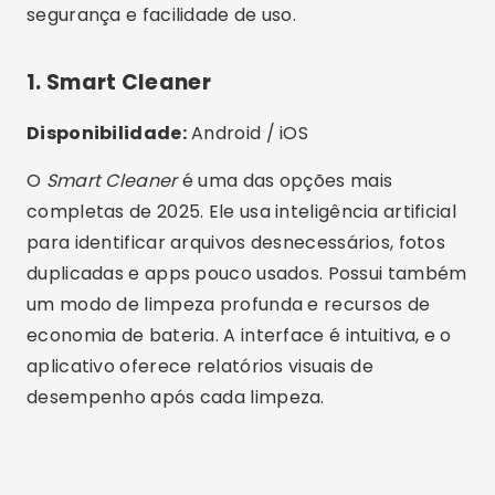
um modo de limpeza profunda e recursos de
economia de bateria. A interface é intuitiva, e o
aplicativo oferece relatórios visuais de
desempenho após cada limpeza.
Publicidade - SpotAds
Publicidade - SpotAds
2. CCleaner Mobile
Disponibilidade:
Android / iOS / Web
Clássico e confiável, o
CCleaner
continua entre
os mais usados. Além da limpeza de cache e lixo
digital, ele mostra quais apps consomem mais
energia e dados móveis. Em 2025, ganhou um
modo de
otimização automática
, que ajusta o