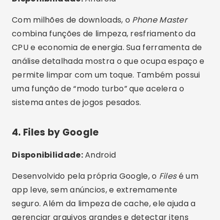
otimiza fotos automaticamente para
economizar espaço sem perder qualidade. Sua
versão premium adiciona modo de manutenção
automática e relatórios semanais de
desempenho.
6. Nox Cleaner
Disponibilidade:
Android
O
Nox Cleaner
é leve e rápido, com IA integrada
para identificar cache oculto e arquivos
duplicados. Traz ferramentas extras como
bloqueador de notificações, resfriamento da
CPU e modo gamer. Ideal para quem busca
eficiência e agilidade.