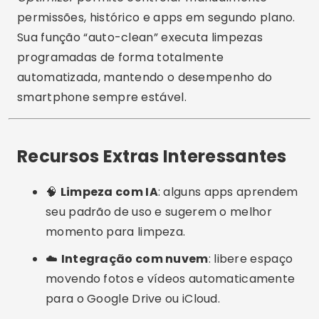
Cuidados e Erros Comuns ao
Usar Apps de Limpeza
⚠️
Baixar fora das lojas oficiais:
evite APKs
de fontes desconhecidas, pois podem conter
malware.
❌
Excluir pastas do sistema:
nunca apague
arquivos que o app marcar como
“desconhecidos” sem verificar.
🔋
Usar muitos otimizadores ao mesmo
tempo:
isso pode causar conflitos e
travamentos.
🧩
Ignorar atualizações:
versões antigas
podem perder eficiência ou causar erros de