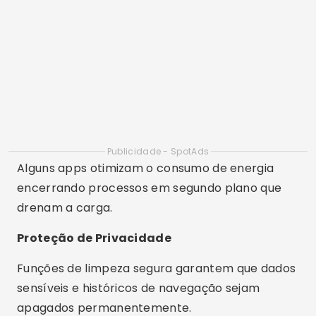
encerrando processos em segundo plano que
drenam a carga.
Proteção de Privacidade
Funções de limpeza segura garantem que dados
sensíveis e históricos de navegação sejam
apagados permanentemente.
Manutenção Inteligente
Os melhores aplicativos utilizam IA para agendar
limpezas automáticas e sugerir ajustes de
desempenho com base no uso real do
dispositivo.
Melhores Apps Inteligentes