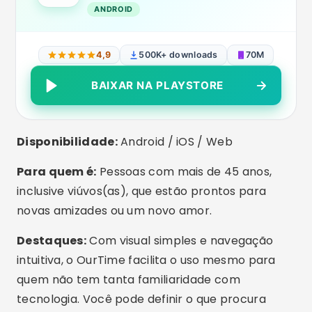
similares.
Diferenciais:
Perfil verificado; videochamadas
seguras; agenda de eventos locais para
encontros reais.
3. eHarmony
Disponibilidade:
Android / iOS / Web
eharmony dating & real love
ANDROID
2.99
(63.8K avaliações)
5M+ downloads
66M