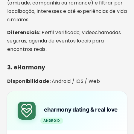
BAIXAR NA PLAYSTORE
Para quem é:
Adultos de todas as idades que
buscam um relacionamento sério, inclusive viúvos e
viúvas.
Destaques:
A proposta do eHarmony é unir
pessoas com base em compatibilidade
profunda. Ideal para quem não quer apenas
conversar, mas construir algo verdadeiro. O
processo de cadastro é mais longo, mas garante
melhores resultados.
Diferenciais:
Inteligência artificial para