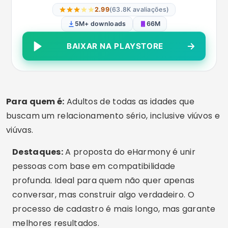
sugestões personalizadas; suporte emocional via
conteúdo; mensagens liberadas após
compatibilidade mútua.
Recursos Extras Interessantes
Filtros por estado civil:
Alguns apps
permitem filtrar perfis de pessoas também
viúvas ou com histórico semelhante.
Perfil oculto:
Você escolhe quem pode ver
seu perfil, ótimo para quem ainda quer mais
privacidade no início.
Testes psicológicos:
Ideal para quem quer
retomar a vida amorosa com base no
autoconhecimento.