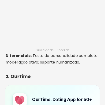
4,9
500K+ downloads
70M
BAIXAR NA PLAYSTORE
Disponibilidade:
Android / iOS / Web
Para quem é:
Pessoas com mais de 45 anos,
inclusive viúvos(as), que estão prontos para
novas amizades ou um novo amor.
Destaques:
Com visual simples e navegação
intuitiva, o OurTime facilita o uso mesmo para
quem não tem tanta familiaridade com
tecnologia. Você pode definir o que procura
(amizade, companhia ou romance) e filtrar por
localização, interesses e até experiências de vida