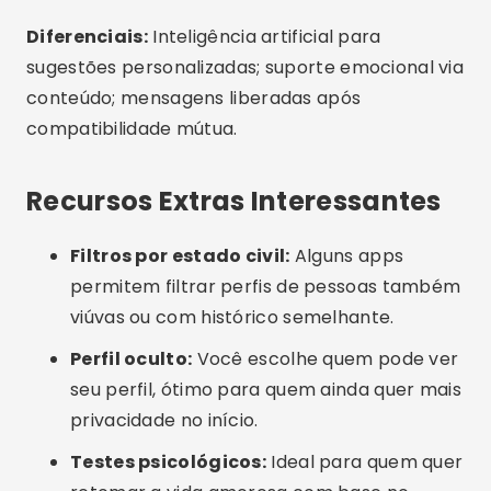
Cuidados ou Erros Comuns
Evite perfis sem foto ou informações
mínimas:
Prefira interações com perfis
completos e verificados.
Não se apresse:
Cada um tem seu tempo de
luto. Use o app no seu ritmo, sem pressões
externas.
Cuidado com golpes emocionais:
Nunca
envie dinheiro ou dados sensíveis. Mesmo em
apps sérios, a atenção é essencial.
Alternativas Interessantes