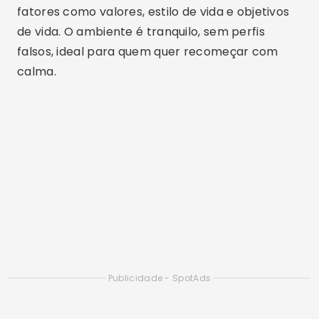
fatores como valores, estilo de vida e objetivos
de vida. O ambiente é tranquilo, sem perfis
falsos, ideal para quem quer recomeçar com
calma.
Publicidade - SpotAds
Publicidade - SpotAds
Diferenciais:
Teste de personalidade completo;
moderação ativa; suporte humanizado.
2. OurTime
OurTime: Dating App for 50+
ANDROID