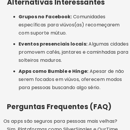
perfis. Além disso, oferecem suporte em caso de
problemas.
Preciso pagar para usar esses aplicativos?
Todos oferecem acesso gratuito com funções
básicas, mas para aproveitar ao máximo
(mensagens ilimitadas, ver quem curtiu etc.), a
versão premium pode ser interessante.
Posso encontrar apenas amizade nesses apps?
Sim! Muitos usuários, especialmente no OurTime,
estão buscando amizade, companhia para
passeios e conversas sem compromisso
amoroso.
É necessário colocar que sou viúvo(a) no perfil?
Não é obrigatório, mas pode ajudar a conectar
com pessoas que entendem sua jornada. Seja