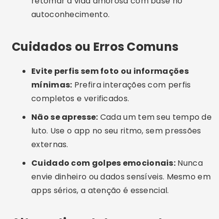
Grupos no Facebook:
Comunidades
específicas para viúvos(as) recomeçarem
com suporte mútuo.
Eventos presenciais locais:
Algumas cidades
promovem cafés, jantares e caminhadas para
solteiros maduros.
Apps como Bumble e Hinge:
Apesar de não
serem focados em viúvos, oferecem modos
para pessoas buscando algo sério.
Perguntas Frequentes (FAQ)
Os apps são seguros para pessoas mais velhas?
Sim. Plataformas como SilverSingles e OurTime
investem pesado em segurança e verificação de