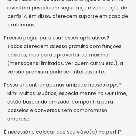
você mesmo e compartilhe o que se sentir
confortável.
Conclusão
Encontrar um novo amor ou recomeçar não tem
idade nem regras. Se você está pronto(a) para
dar esse passo, explore os aplicativos com
tranquilidade, sempre respeitando seu tempo e
sentimentos. E lembre-se: o importante é se
sentir bem, seja para uma nova amizade ou para
uma nova história de amor.
Experimente os apps recomendados e veja
qual combina mais com você. Salve esta
página e volte sempre para conferir novas