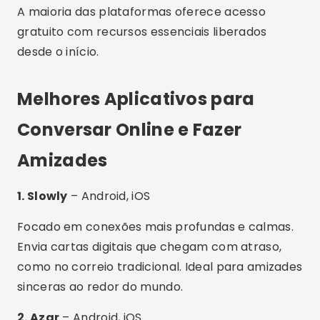
1. Slowly
– Android, iOS
Focado em conexões mais profundas e calmas.
Envia cartas digitais que chegam com atraso,
como no correio tradicional. Ideal para amizades
sinceras ao redor do mundo.
2. Azar
– Android, iOS
Permite conversar com vídeo com pessoas
aleatórias. Filtros por região e gênero, com
moderação ativa para segurança. Excelente
para quem quer conhecer gente nova em
tempo real.
3. Tandem
– Android, iOS, Web
Publicidade - SpotAds