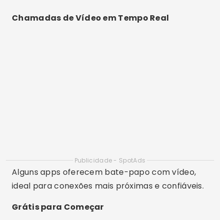
Chamadas de Vídeo em Tempo Real
Publicidade - SpotAds
Alguns apps oferecem bate-papo com vídeo,
ideal para conexões mais próximas e confiáveis.
Grátis para Começar
A maioria das plataformas oferece acesso
gratuito com recursos essenciais liberados
desde o início.
Melhores Aplicativos para
Conversar Online e Fazer
Amizades