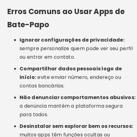
Subreddits voltados para amizade, idiomas,
hobbies e bate-papo casual. Ideal para quem
curte comunidades temáticas.
Meetup
Focado em encontros presenciais, também
oferece eventos online. Ótimo para fazer
amigos com interesses específicos.
Perguntas Frequentes (FAQ)
Esses apps funcionam mesmo ou são cheios
de bots?
É possível usar esses apps de graça?