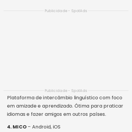
Tradução automática integrada para facilitar
conversas com qualquer pessoa no mundo.
Interface moderna e gamificada que estimula o
engajamento.
7. HelloTalk
– Android, iOS
Combina aprendizado de idiomas com amizade.
Ferramentas como correção de texto, tradução
instantânea e chamadas por voz/texto.
Recursos Extras Interessantes
Tradução em tempo real:
útil para
interações internacionais sem barreiras
linguísticas.
Chats em grupo e salas públicas:
para