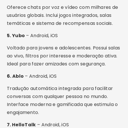
conversar com várias pessoas ao mesmo
tempo.
Gamificação e recompensas:
estimula o uso
contínuo e favorece interações positivas.
Erros Comuns ao Usar Apps de
Bate-Papo
Ignorar configurações de privacidade:
sempre personalize quem pode ver seu perfil
ou entrar em contato.
Compartilhar dados pessoais logo de
início:
evite enviar número, endereço ou
contas bancárias.