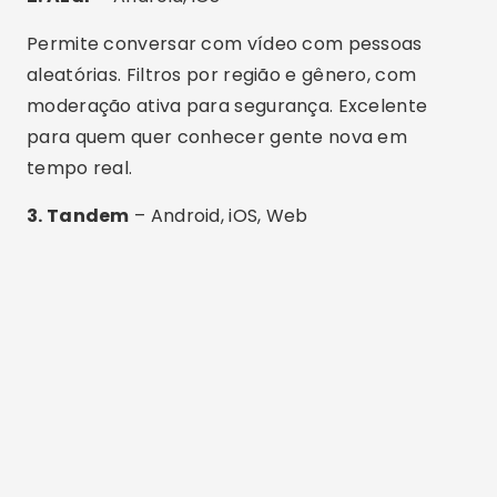
Publicidade - SpotAds
Plataforma de intercâmbio linguístico com foco
em amizade e aprendizado. Ótima para praticar
idiomas e fazer amigos em outros países.
4. MICO
– Android, iOS
Oferece chats por voz e vídeo com milhares de
usuários globais. Inclui jogos integrados, salas
temáticas e sistema de recompensas sociais.
5. Yubo
– Android, iOS
Voltado para jovens e adolescentes. Possui salas
ao vivo, filtros por interesse e moderação ativa.
Ideal para fazer amizades com segurança.
6. Ablo
– Android, iOS