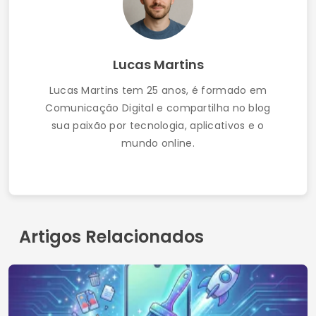
Como Recuperar Fotos Apagadas do Celular
Passo a Passo (Funciona Mesmo!)
Contato
Quem somos
Política de Privacidade
Termos de Uso