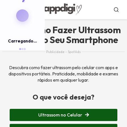
Pular
para
Menu
Busca
o
conteúdo
Veja Como Fazer Ultrassom
Direto do Seu Smartphone
Carregando...
Publicidade - SpotAds
Descubra como fazer ultrassom pelo celular com apps e
dispositivos portáteis. Praticidade, mobilidade e exames
rápidos em qualquer lugar.
O que você deseja?
Ultrassom no Celular