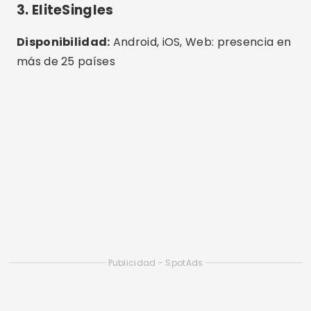
3. EliteSingles
Disponibilidad:
Android, iOS, Web: presencia en
más de 25 países
Publicidad - SpotAds
Publicidad - SpotAds
Características:
Test de personalidad,