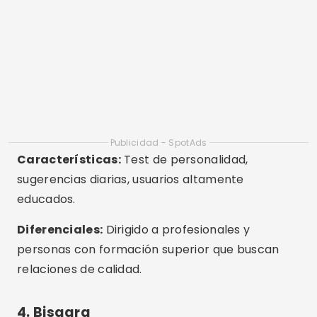
sugerencias diarias, usuarios altamente
educados.
Diferenciales:
Dirigido a profesionales y
personas con formación superior que buscan
relaciones de calidad.
4. Bisagra
Disponibilidad:
Android, iOS: disponible en
varios países
Características:
Perfiles con preguntas
abiertas, sugerencias basadas en me gusta
detalladas, enfoque en salir de la aplicación.
Diferenciales:
Con el lema “Diseñado para ser
eliminado”, promueve relaciones reales basadas