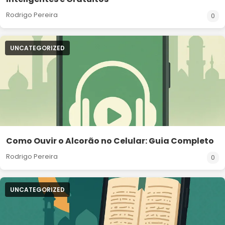
Rodrigo Pereira
0
UNCATEGORIZED
Como Ouvir o Alcorão no Celular: Guia Completo
Rodrigo Pereira
0
UNCATEGORIZED