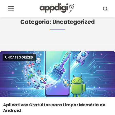
Pular
para
Menu
Busca
o
Categoria:
Uncategorized
conteúdo
UNCATEGORIZED
Aplicativos Gratuitos para Limpar Memória do
Android