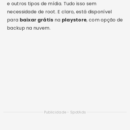
restaurar e pronto. É uma solução preventiva e
corretiva ao mesmo tempo.
Restore Image
Como o próprio nome já diz, o
Restore Image
é
voltado exclusivamente para
recuperar fotos
apagadas
. Ele oferece uma experiência direta:
você instala, faz a varredura e recupera as
imagens com poucos cliques.
Esse app é indicado para quem busca
praticidade. Mesmo usuários iniciantes
conseguem utilizar a ferramenta sem
dificuldades. E o melhor: não exige permissões
avançadas ou configurações complicadas.