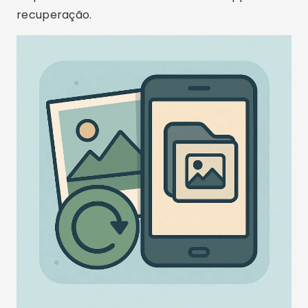
Seja qual for o seu nível de conhecimento,
qualquer um desses apps poderá te ajudar.
Basta escolher o que mais se encaixa na sua
necessidade, fazer o
download
na
playstore
e
iniciar a varredura.
Com as ferramentas certas e um pouco de
agilidade, suas fotos podem ser recuperadas em
poucos minutos. Não espere mais:
baixe grátis
o app ideal para você e salve suas lembranças
antes que seja tarde demais.
Publicidade - SpotAds
Compartilhe: