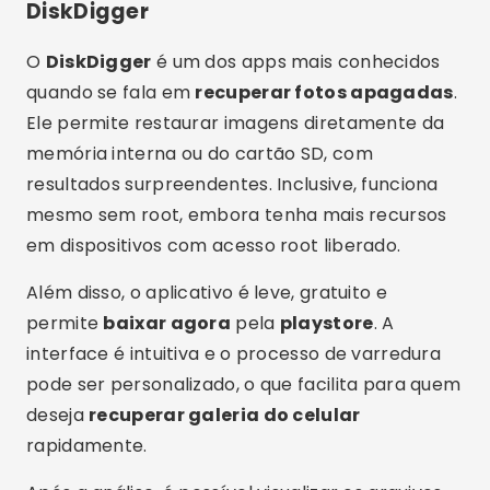
Além disso, o aplicativo é leve, gratuito e
permite
baixar agora
pela
playstore
. A
interface é intuitiva e o processo de varredura
pode ser personalizado, o que facilita para quem
deseja
recuperar galeria do celular
rapidamente.
Após a análise, é possível visualizar os arquivos
encontrados, selecionar apenas as fotos
desejadas e salvá-las em um local seguro. Para
quem precisa de uma solução prática e
eficiente, o DiskDigger é uma excelente escolha.
Dumpster
O
Dumpster
funciona como uma lixeira
inteligente para o seu celular. Ele armazena