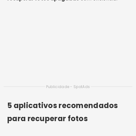
Publicidade - SpotAds
5 aplicativos recomendados
para recuperar fotos
DiskDigger
O
DiskDigger
é um dos apps mais conhecidos
quando se fala em
recuperar fotos apagadas
.
Ele permite restaurar imagens diretamente da
memória interna ou do cartão SD, com
resultados surpreendentes. Inclusive, funciona
mesmo sem root, embora tenha mais recursos
em dispositivos com acesso root liberado.