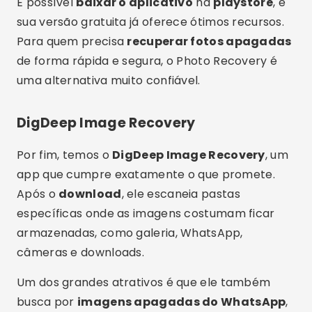
Funcionalidades extras e boas
práticas
Além da recuperação direta, muitos apps
oferecem recursos complementares como
backup automático de fotos
, integração com
serviços em nuvem e filtros para tipos de
arquivos. Essas ferramentas não apenas ajudam
a restaurar conteúdos apagados, como também
evitam perdas futuras.
Portanto, sempre que possível, ative funções de
backup em tempo real. Assim, mesmo que você
exclua uma imagem sem querer, ela estará
segura em outra plataforma. Isso é
especialmente útil em casos de perda, troca ou