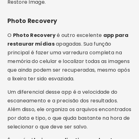
específicas onde as imagens costumam ficar
armazenadas, como galeria, WhatsApp,
câmeras e downloads.
Um dos grandes atrativos é que ele também
busca por
imagens apagadas do WhatsApp
,
algo que nem todos os apps fazem. Portanto, se
você perdeu aquela foto enviada em uma
conversa, o DigDeep pode te ajudar.
Com uma interface amigável e um processo
simples de uso, é uma boa opção para quem
quer
baixar aplicativo
leve e funcional. Mesmo
que você não tenha backup ativo, há grandes
chances de o DigDeep localizar as imagens que
deseja restaurar.