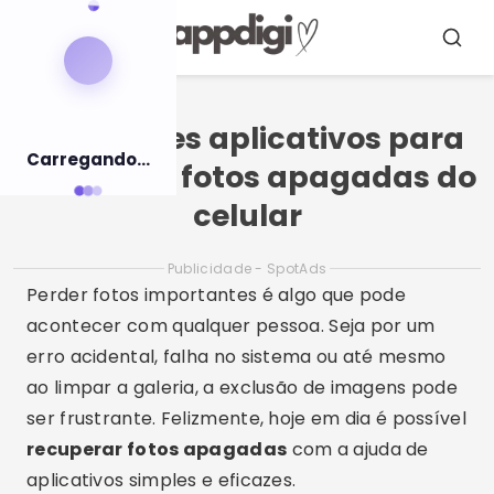
Pular
para
Menu
Busca
o
conteúdo
5 melhores aplicativos para
Carregando...
recuperar fotos apagadas do
celular
Publicidade - SpotAds
Perder fotos importantes é algo que pode
acontecer com qualquer pessoa. Seja por um
erro acidental, falha no sistema ou até mesmo
ao limpar a galeria, a exclusão de imagens pode
ser frustrante. Felizmente, hoje em dia é possível
recuperar fotos apagadas
com a ajuda de
aplicativos simples e eficazes.