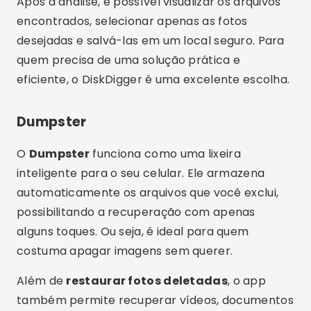
automaticamente os arquivos que você exclui,
possibilitando a recuperação com apenas
alguns toques. Ou seja, é ideal para quem
costuma apagar imagens sem querer.
Além de
restaurar fotos deletadas
, o app
também permite recuperar vídeos, documentos
e outros tipos de mídia. Tudo isso sem
necessidade de root. E claro, está disponível
para
baixar grátis
na
playstore
, com opção de
backup na nuvem.
Publicidade - SpotAds
Publicidade - SpotAds
Com o Dumpster, você terá uma espécie de
segunda chance para cada arquivo excluído.
Basta abrir o app, escolher o que deseja