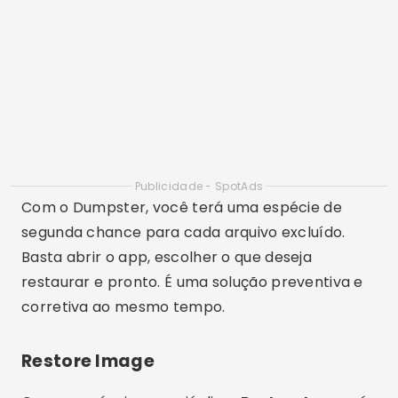
Disponível para
download
gratuito, ele é
perfeito para
fotos excluídas por engano
ou
perdidas após alguma limpeza do sistema. Se
você quer um
app para recuperar imagens
com interface simples, vale a pena testar o
Restore Image.
Photo Recovery
O
Photo Recovery
é outro excelente
app para
restaurar mídias
apagadas. Sua função
principal é fazer uma varredura completa na
memória do celular e localizar todas as imagens
que ainda podem ser recuperadas, mesmo após
a lixeira ter sido esvaziada.
Um diferencial desse app é a velocidade do