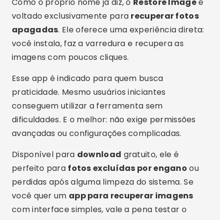
escaneamento e a precisão dos resultados.
Além disso, ele organiza os arquivos encontrados
por data e tipo, o que ajuda bastante na hora de
selecionar o que deve ser salvo.
É possível
baixar o aplicativo
na
playstore
, e
sua versão gratuita já oferece ótimos recursos.
Para quem precisa
recuperar fotos apagadas
de forma rápida e segura, o Photo Recovery é
uma alternativa muito confiável.
DigDeep Image Recovery
Por fim, temos o
DigDeep Image Recovery
, um
app que cumpre exatamente o que promete.
Após o
download
, ele escaneia pastas