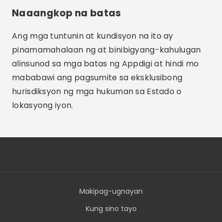
Naaangkop na batas
Ang mga tuntunin at kundisyon na ito ay
pinamamahalaan ng at binibigyang-kahulugan
alinsunod sa mga batas ng Appdigi at hindi mo
mababawi ang pagsumite sa eksklusibong
hurisdiksyon ng mga hukuman sa Estado o
lokasyong iyon.
Makipag-ugnayan
Kung sino tayo