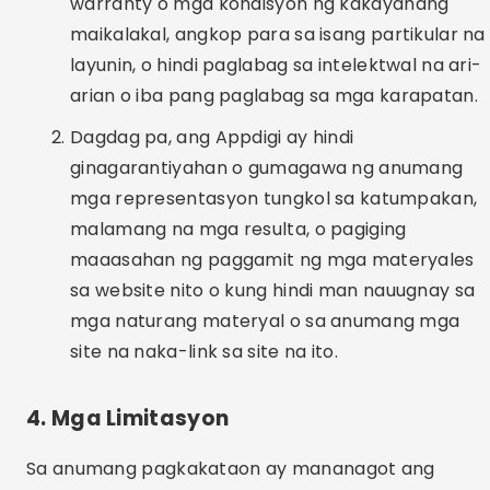
warranty o mga kondisyon ng kakayahang
maikalakal, angkop para sa isang partikular na
layunin, o hindi paglabag sa intelektwal na ari-
arian o iba pang paglabag sa mga karapatan.
Dagdag pa, ang Appdigi ay hindi
ginagarantiyahan o gumagawa ng anumang
mga representasyon tungkol sa katumpakan,
malamang na mga resulta, o pagiging
maaasahan ng paggamit ng mga materyales
sa website nito o kung hindi man nauugnay sa
mga naturang materyal o sa anumang mga
site na naka-link sa site na ito.
4. Mga Limitasyon
Sa anumang pagkakataon ay mananagot ang