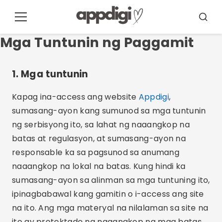
Pular
para
Menu
Busca
o
Mga Tuntunin ng Paggamit
conteúdo
1. Mga tuntunin
Kapag ina-access ang website
Appdigi
,
sumasang-ayon kang sumunod sa mga tuntunin
ng serbisyong ito, sa lahat ng naaangkop na
batas at regulasyon, at sumasang-ayon na
responsable ka sa pagsunod sa anumang
naaangkop na lokal na batas. Kung hindi ka
sumasang-ayon sa alinman sa mga tuntuning ito,
ipinagbabawal kang gamitin o i-access ang site
na ito. Ang mga materyal na nilalaman sa site na
ito ay protektado ng naaangkop na mga batas