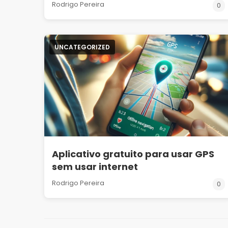
Rodrigo Pereira
0
UNCATEGORIZED
Aplicativo gratuito para usar GPS
sem usar internet
Rodrigo Pereira
0