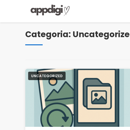
Pular
para
o
conteúdo
Categoria:
Uncategoriz
UNCATEGORIZED