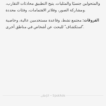
والمتحولين جنسيًا والمثليات. يتيح التطبيق محادثات التقارب،
ومشاركة الصور، وفلاتر الاهتمامات، وفئات محددة.
الفروقات:
مجتمع نشط، وقاعدة مستخدمين عالية، وخاصية
"استكشاف" للبحث عن أشخاص في مناطق أخرى.
الإعلان – SpotAds
الإعلان – SpotAds
2. لها
التوفر:
أندرويد، آي أو إس
سمات:
يركز التطبيق على النساء المثليات ومزدوجات الميل
الجنسي والمثليات جنسياً، ولا يقدم المواعدة فحسب، بل
يقدم أيضًا الأحداث والمنتديات والمجتمعات.
الفروقات:
بيئة ترحيبية، وعدم التسامح مطلقًا مع خطاب
الكراهية، والتكامل مع الأحداث المحلية والدردشة الجماعية.