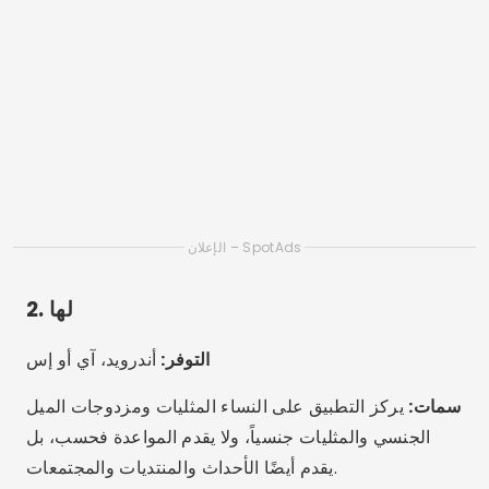
3. تايمي
التوفر:
أندرويد، آي أو إس
سمات:
منصة اجتماعية ومواعدة لمجتمع الميم بأكمله. توفر
خيارات دردشة وقصصًا وبثًا مباشرًا ومنتديات.
الفروقات:
واجهة حديثة، وميزات خصوصية متقدمة، ووضع
التخفي، والدردشة عبر الفيديو، والهوية التي تم التحقق منها.
4. ليكس
التوفر:
أندرويد، آي أو إس
سمات:
تطبيق نصي مع إعلانات شخصية (بدون صور)، مثالي
لأولئك الذين يبحثون عن روابط عاطفية ومحادثات عميقة.