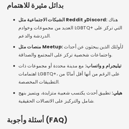
هل هناك تطبيقات LGBTQ+ مع وضع التصفح المتخفي؟
هل يمكنني استخدام هذه التطبيقات خارج المدن الكبرى؟
هل من الآمن استخدام تطبيقات LGBTQ+؟
هل يوجد تطبيق يناسب جميع الجنسين والاتجاهات؟
خاتمة
تطبيقات الدردشة لمجتمع الميم ليست مجرد أدوات مواعدة،
بل هي مساحات للقبول والتعاطف وحرية التعبير. مع ازدياد
ميزاتها وأمانها، أصبحت ضرورية لتقوية الروابط وتوسيع
نطاق التمثيل الرقمي. جرّب التطبيقات المقترحة، واختر ما