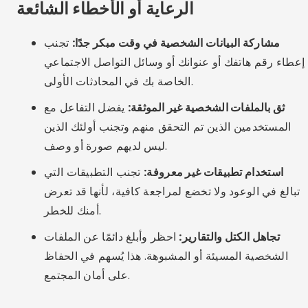
هناك
الشبكات الاجتماعية مثل Reddit وDiscord:
العديد من مجموعات وخوادم LGBTQ+ التي تركز على
الدردشة والدعم.
لأولئك الذين يبحثون عن أحداث
منصات مثل Meetup:
واجتماعات شخصية تركز على المجتمع والصداقة.
تيليجرام و واتساب:
مع مدينة محددة أو مجموعات ذات
اهتمامات LGBTQ+، على الرغم من أنها أقل أمانًا من
التطبيقات المخصصة.
هيلي:
تطبيق أحدث يكتسب شعبية متزايدة، ويتميز بنهج
شامل والتركيز على الاتصالات الحقيقية.
أسئلة وأجوبة (FAQ)
ما هو أفضل تطبيق LGBTQ+ للصداقة؟