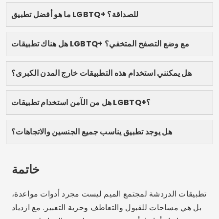
يناسبك، وشاركها مع من يبحثون عن علاقة حقيقية. 🌈
نصيحة:
احفظ هذه الصفحة لزيارتها لاحقًا أو مشاركتها مع
الأصدقاء الذين يبحثون أيضًا عن تطبيقات دردشة LGBTQ+
جيدة!
الإعلان – SpotAds
يشارك: