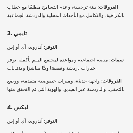
الفروقات:
الإخفاء الأولي، دون سطحية، مثالي للأشخاص
غير الثنائيين، والمثليين، والمتحولين جنسياً، والأشخاص الذين
لا يركزون على المظهر.
5. أوك كيوبيد
أندرويد، iOS، الويب
التوفر:
سمات:
مع أن OkCupid ليس حصريًا لأفراد مجتمع الميم،
إلا أنه يوفر أكثر من 60 خيارًا للهوية الجنسية والتوجه
الجنسي. كما يتضمن أسئلة توافق لاختيار شريك مناسب.
الفروقات:
أسئلة شاملة وذكية لإنشاء اتصالات، مثالية
لأولئك الذين يبحثون عن شيء يتجاوز المظهر.
ميزات إضافية مثيرة للاهتمام