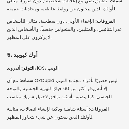
المحادثات الجماعية:
توفر العديد من التطبيقات مثل HER
وTaimi مجموعات موضوعية لتبادل الأفكار.
القصص ومقاطع الفيديو القصيرة:
وظيفة تشبه وسائل
التواصل الاجتماعي للتعبير عن نفسك.
التحقق من الهوية:
أمان إضافي لمنع الملفات الشخصية
المزيفة والتصيد الاحتيالي.
الأحداث والاجتماعات:
حضر فعاليات LGBTQ+ المحلية أو
عبر الإنترنت مباشرةً من خلال التطبيق.
وضع التصفح المتخفي أو التخفي:
مثالي لأولئك الذين
يريدون التقدير والسيطرة الكاملة على من يرى ملفهم
الشخصي.
الرعاية أو الأخطاء الشائعة