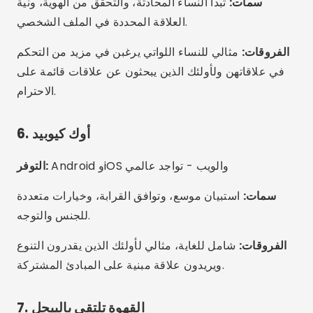
سمات:
اقتراحات يومية بناءً على الملف الشخصي، مثل
الحد، والتركيز على الجودة بدلاً من الكمية.
الفروقات:
ركز على العلاقات الجادة، وتجنب إدمان "الضرب"
وإعطاء الأولوية للعلاقات العميقة.
ميزات إضافية مثيرة للاهتمام
اختبارات التوافق النفسي:
يقدم موقعا eHarmony
وEliteSingles تحليلات متعمقة تعتمد على علم النفس.
المرشحات حسب القيم والسياسة والدين:
يتيح لك
OkCupid تخصيص التفضيلات بشكل كبير.
أحداث فردية:
يستضيف موقع Match.com فعاليات عبر
الإنترنت وأخرى شخصية في مدن حول العالم.
مكالمات الفيديو الآمنة:
توفر تطبيقات مثل Bumble و