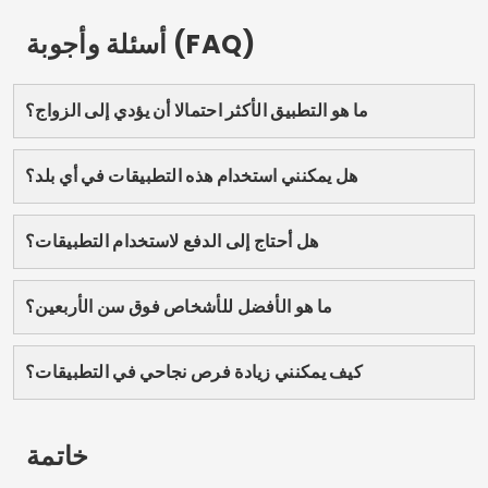
جرّب التطبيقات العالمية المدرجة، واختر التطبيق الأنسب
لملفك الشخصي، وابدأ رحلة عيش قصة حب حقيقية. وتذكر:
الحب يبدأ بالنية والإخلاص، والتطبيق الجيد قد يكون بداية كل
شيء.
الإعلان – SpotAds
يشارك: