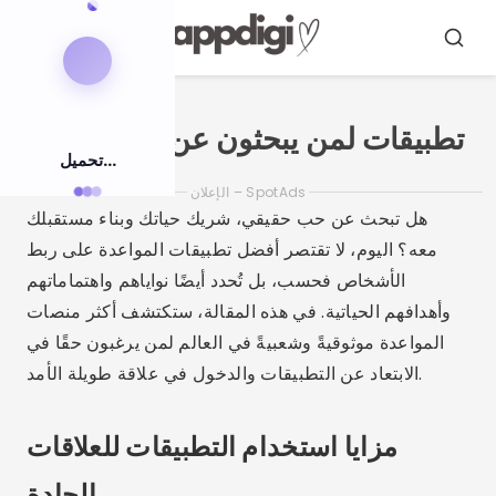
اضغط
على
ابحث
قائمة
طعام
المحتوى
تطبيقات لمن يبحثون عن علاقة جدية
تحميل...
الإعلان – SpotAds
هل تبحث عن حب حقيقي، شريك حياتك وبناء مستقبلك
معه؟ اليوم، لا تقتصر أفضل تطبيقات المواعدة على ربط
الأشخاص فحسب، بل تُحدد أيضًا نواياهم واهتماماتهم
وأهدافهم الحياتية. في هذه المقالة، ستكتشف أكثر منصات
المواعدة موثوقيةً وشعبيةً في العالم لمن يرغبون حقًا في
الابتعاد عن التطبيقات والدخول في علاقة طويلة الأمد.
مزايا استخدام التطبيقات للعلاقات
الجادة