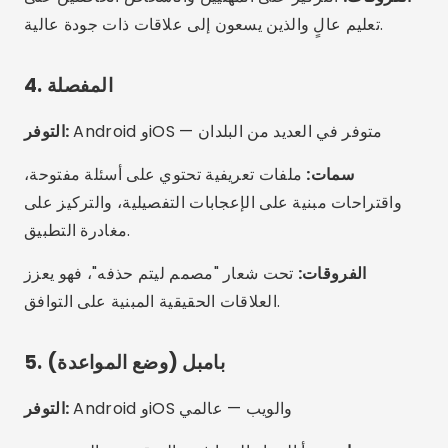
الفروقات:
مثالي للنساء اللواتي يرغبن في مزيد من التحكم
في علاقاتهن ولأولئك الذين يبحثون عن علاقات قائمة على
الاحترام.
6. أوك كيوبيد
Android وiOS والويب - تواجد عالمي
التوفر:
سمات:
استبيان موسع، وتوافق القرابة، وخيارات متعددة
للجنس والتوجه.
الفروقات:
شامل للغاية، مثالي لأولئك الذين يقدرون التنوع
ويريدون علاقة مبنية على المبادئ المشتركة.
7. القهوة تلتقي بالبيجل
Android وiOS — نشط في العديد من البلدان
التوفر: