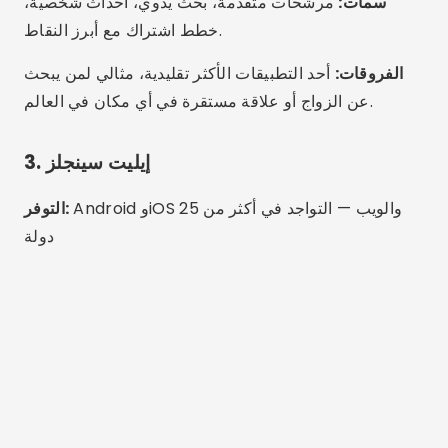
سمات:
مرشحات متقدمة، بحث يدوي، أحداث شخصية،
خطط اشتراك مع أبرز النقاط.
الفروقات:
أحد التطبيقات الأكثر تقليدية، مثالي لمن يبحث
عن الزواج أو علاقة مستقرة في أي مكان في العالم.
3. إيليت سينجلز
Android وiOS والويب — التواجد في أكثر من 25
التوفر:
دولة
الإعلان – SpotAds
الإعلان – SpotAds
سمات:
اختبار الشخصية، اقتراحات يومية، مستخدمين ذوي
تعليم عالي.
الفروقات:
التركيز على المهنيين والأشخاص الحاصلين على
تعليم عالٍ والذين يسعون إلى علاقات ذات جودة عالية.