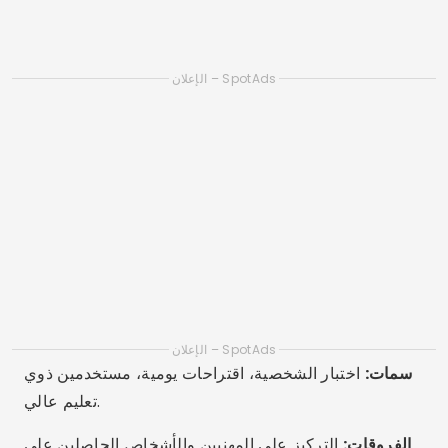
4. المفصلة
Android وiOS — متوفر في العديد من البلدان
التوفر:
سمات:
ملفات تعريفية تحتوي على أسئلة مفتوحة،
واقتراحات مبنية على الإعجابات التفصيلية، والتركيز على
مغادرة التطبيق.
الفروقات:
تحت شعار "مصمم ليتم حذفه"، فهو يعزز
العلاقات الحقيقية المبنية على التوافق.
5. بامبل (وضع المواعدة)
Android وiOS والويب — عالمي
التوفر:
سمات:
تبدأ النساء المحادثة، والتحقق من الهوية، ونية
العلاقة المحددة في الملف الشخصي.