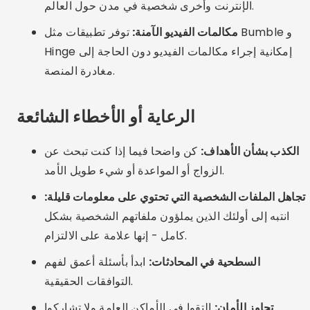
بدائل مثيرة للاهتمام
رايا:
حصري للأشخاص الذين لديهم ملفات تعريف مهنية
تم التحقق منها، مثالي لأولئك الذين يبحثون عن علاقات
جدية وسرية.
مرة واحدة:
إنه يقترح ملفًا شخصيًا واحدًا فقط يوميًا، مما
يعزز الاهتمام والاتصال الحقيقي.
حدث:
يستخدم الموقع الجغرافي لربطك بالأشخاص الذين
عبروا طريقك - وهو أمر جيد للعلاقات المحلية الدائمة.
الدوري:
تطبيق مميز مع إمكانية الوصول الانتقائي، مثالي
لأولئك الذين لديهم ملف شخصي مهني متطلب ويبحثون
عن شيء جاد.
أسئلة وأجوبة (FAQ)